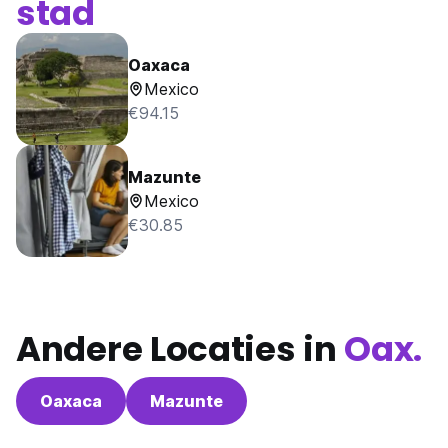
stad
Oaxaca
Mexico
€94.15
Mazunte
Mexico
€30.85
Andere Locaties in
Oax.
Oaxaca
Mazunte