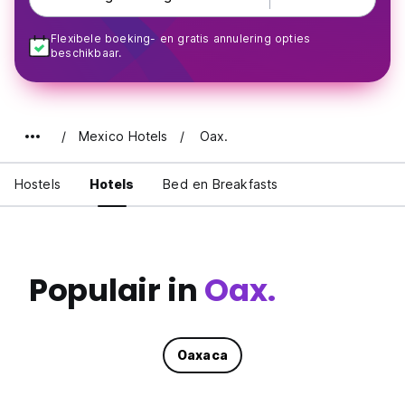
Flexibele boeking- en gratis annulering opties
beschikbaar.
Mexico Hotels
Oax.
Hostels
Hotels
Bed en Breakfasts
Populair in
Oax.
Oaxaca