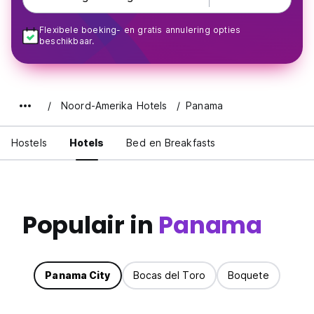
Flexibele boeking- en gratis annulering opties
beschikbaar.
Noord-Amerika Hotels
Panama
Hostels
Hotels
Bed en Breakfasts
Populair in
Panama
Panama City
Bocas del Toro
Boquete