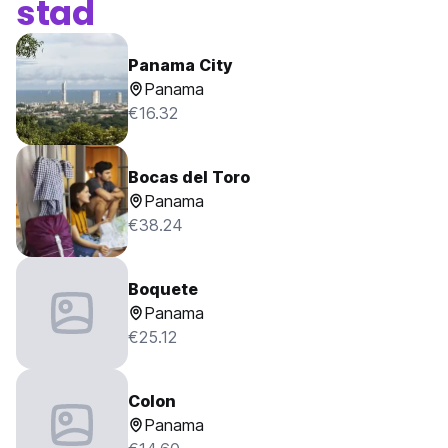
stad
Panama City
Panama
€16.32
Bocas del Toro
Panama
€38.24
Boquete
Panama
€25.12
Colon
Panama