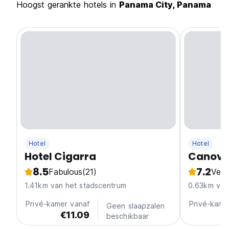
Hoogst gerankte hotels in
Panama City, Panama
Hotel
Hotel
Hotel Cigarra
Canov
8.5
7.2
Fabulous
(21)
Ver
1.41km van het stadscentrum
0.63km van
Privé-kamer vanaf
Privé-kame
Geen slaapzalen
€11.09
€
beschikbaar