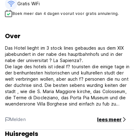
Gratis WiFi
Boek meer dan 4 dagen vooruit voor gratis annulering.
Over
Das Hotel lieght im 3 stock lines gebaudes aus dem XIX
jabebundert in der nabe des hauptbahnhofs und in der
nabe der universitat ? La Sapienza?.
Die lage des hotels ist ideal f? touristen die einige tage in
der berihuntesten historischen und kulturellen studt der
welt verbringen wollen, aber auch f? personen die nu ont
der duchrise sind. Die besten sebens wurding keiten der
stadt , wie die S. Maria Maggiore kirche, das Colosseum,
die Terme di Diocleziano, das Porta Pia Museum und die
wuendersrone Villa Borghese sind einfach zu fub zu
ercihen.
Die nabe zum haupt bahnhof und zum metro-hauptbahnhof
lees meer
Melden
ermoglicht es dem besucher eintach das stadt-zentrum,
dem Fiumicino fhybuten (FCO), dem Ciampino fhybuten
Huisregels
(CIA), oder jede andere sebenswwdig kuit Roms zu ercihen.