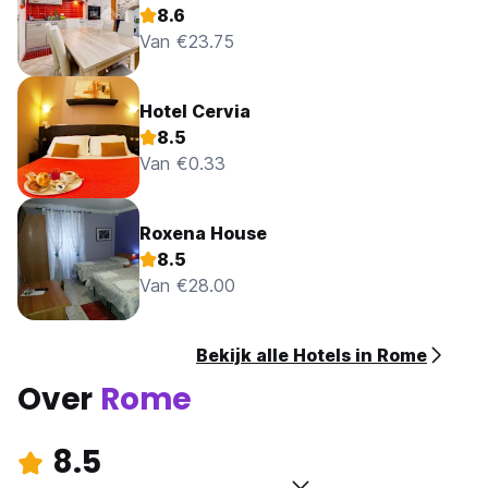
8.6
Van €23.75
Hotel Cervia
8.5
Van €0.33
Roxena House
8.5
Van €28.00
Bekijk alle Hotels in Rome
Over
Rome
8.5