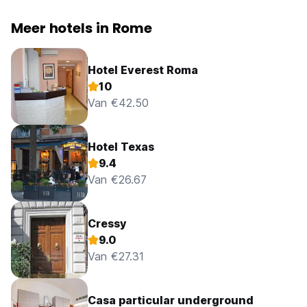
Meer hotels in Rome
Hotel Everest Roma
10
Van €42.50
Hotel Texas
9.4
Van €26.67
Cressy
9.0
Van €27.31
Casa particular underground