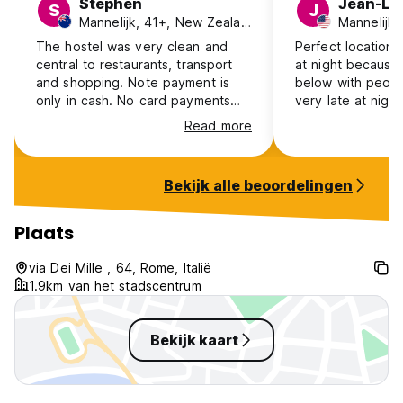
Stephen
Jean-Lo
S
J
Mannelijk, 41+, New Zealand
Mannelijk,
The hostel was very clean and
Perfect location. Cool staff. Noisy
central to restaurants, transport
at night because 
and shopping. Note payment is
below with people
only in cash. No card payments
very late at night. Had to ke
accepted.
windows open be
Read more
at night and no ai
you don’t mind noi
Bekijk alle beoordelingen
Plaats
via Dei Mille , 64, Rome, Italië
1.9km van het stadscentrum
Bekijk kaart