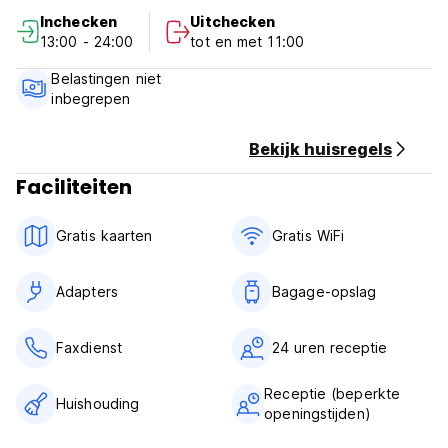
Das familiare und gastfrund liche hotel bietet 14 zimmer
Inchecken
Uitchecken
ausge statt mit privatem badezimmer,tv und klimaanlage.
13:00 - 24:00
tot en met 11:00
Belastingen niet
inbegrepen
Bekijk huisregels
Faciliteiten
Gratis kaarten
Gratis WiFi
Adapters
Bagage-opslag
Faxdienst
24 uren receptie
Receptie (beperkte
Huishouding
openingstijden)