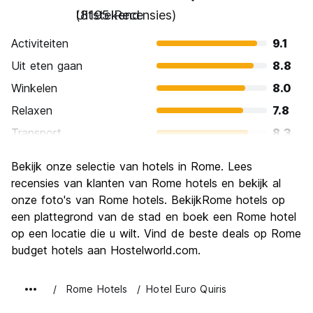
Uitstekend
(8195 Recensies)
Activiteiten
9.1
Uit eten gaan
8.8
Winkelen
8.0
Relaxen
7.8
Transport
8.3
bezienswaardigheden
9.6
Bekijk onze selectie van hotels in Rome. Lees
Cultuur
9.6
recensies van klanten van Rome hotels en bekijk al
Uitgaan
onze foto's van Rome hotels. BekijkRome hotels op
7.7
een plattegrond van de stad en boek een Rome hotel
Waarde voor uw geld
7.7
op een locatie die u wilt. Vind de beste deals op Rome
budget hotels aan Hostelworld.com.
Rome Hotels
Hotel Euro Quiris