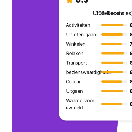
Uitstekend
(308 Recensies
Activiteiten
Uit eten gaan
Winkelen
7
Relaxen
Transport
bezienswaardigheden
Cultuur
Uitgaan
Waarde voor
8
uw geld