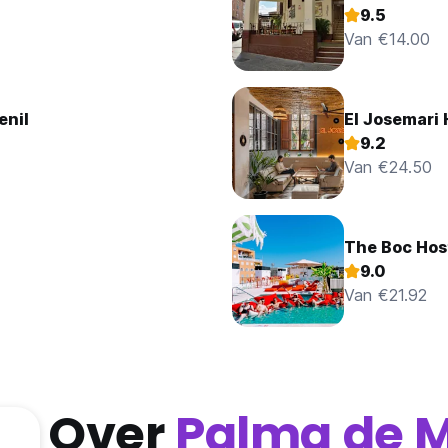
9.5
Van €14.00
enil
El Josemari 
9.2
Van €24.50
The Boc Host
9.0
Van €21.92
Over
Palma de M