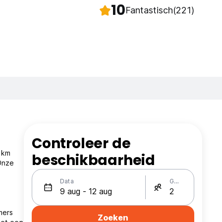
10
Fantastisch
(221)
Controleer de
6 km
beschikbaarheid
 Onze
Data
Gasten
mers
Zoeken