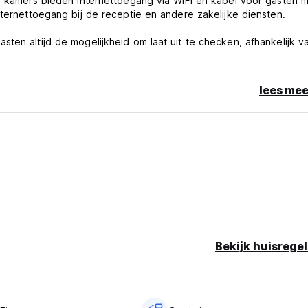
le kamers bieden internettoegang via WiFi en kabel voor gasten 
nternettoegang bij de receptie en andere zakelijke diensten.
ten altijd de mogelijkheid om laat uit te checken, afhankelijk v
lees mee
Bekijk huisregel