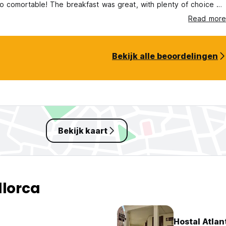
akfast was great, with plenty of choice of
l, pastries, fruit, cereal, toast etc so something for everyones
Read more
 location was excellent being just a street away from the beach
 and places to eat and taxi rank outside.
Bekijk alle beoordelingen
Bekijk kaart
llorca
Hostal Atlan