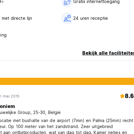
Fi
Gratis internettoegang
met directe lijn
24 uren receptie
ing
Bekijk alle faciliteit
8.6
n mei 2015
oniem
uwelijke Group, 25-30, België
ocatie met bushalte van de airport (7min) en Palma (25min) recht
eur. Op 100 meter van het zandstrand. Zeer uitgebreid
bijtproducten, wat van dag tot dag. Kamer netjes en