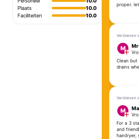
Personeel
10.0
proper. I
Plaats
10.0
voldoende
Faciliteiten
10.0
goedkoper
Verbleven i
Mr
M
Vro
Clean but 
drains wh
Verbleven 
Ma
M
Vro
For a 3 st
and friend
hairdryer,