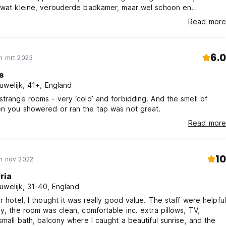
etwat kleine, verouderde badkamer, maar wel schoon en
 handdoeken. Behulpzaam personeel. Een aanrader als je een
Read more
e overnachting zoekt te veel poeha.
6.0
n mrt 2023
s
uwelijk, 41+, England
strange rooms - very ‘cold’ and forbidding. And the smell of
en you showered or ran the tap was not great.
Read more
10
in nov 2022
ria
uwelijk, 31-40, England
ar hotel, I thought it was really good value. The staff were helpful
ly, the room was clean, comfortable inc. extra pillows, TV,
 small bath, balcony where I caught a beautiful sunrise, and the