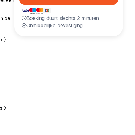
met een
Boeking duurt slechts 2 minuten
an de
Onmiddellijke bevestiging
r
s