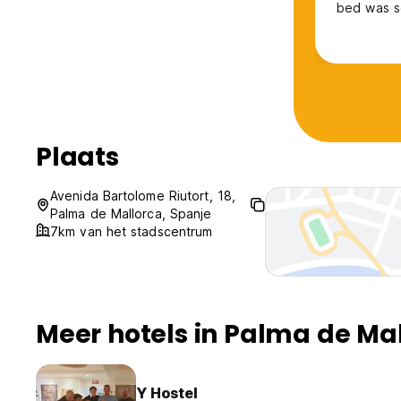
bed was so comortable! The bre
continenta
taste. The
with shops
Plaats
Avenida Bartolome Riutort, 18,
Palma de Mallorca, Spanje
7km van het stadscentrum
Meer hotels in Palma de Ma
Y Hostel