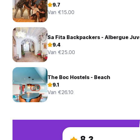
9.7
Van €15.00
Sa Fita Backpackers - Albergue Juv
9.4
Van €25.00
The Boc Hostels - Beach
9.1
Van €26.10
8.3