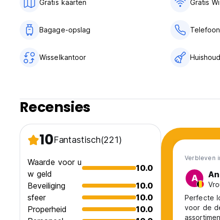
Gratis kaarten
Gratis Wi
Bagage-opslag
Telefoon 
Wisselkantoor
Huishoud
Recensies
10
Fantastisch
(221)
Verbleven i
Waarde voor u
10.0
w geld
An
A
Vro
Beveiliging
10.0
sfeer
10.0
Perfecte l
voor de d
Properheid
10.0
assortiment aan ont