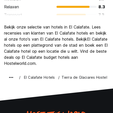
Relaxen
8.3
Transport
7.3
bezienswaardigheden
8.6
Bekijk onze selectie van hotels in El Calafate. Lees
Cultuur
6.6
recensies van klanten van El Calafate hotels en bekijk
Uitgaan
al onze foto's van El Calafate hotels. BekijkEl Calafate
5.8
hotels op een plattegrond van de stad en boek een El
Waarde voor uw geld
6.8
Calafate hotel op een locatie die u wilt. Vind de beste
deals op El Calafate budget hotels aan
Hostelworld.com.
El Calafate Hotels
Tierra de Glaciares Hostel