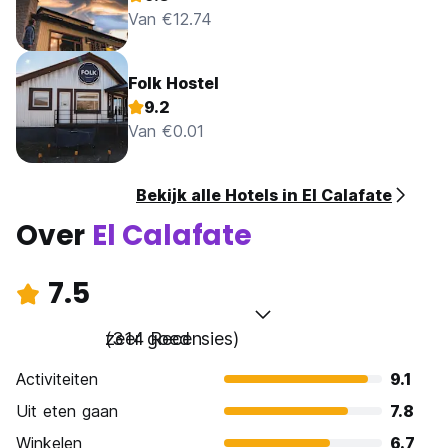
Van €12.74
Folk Hostel
9.2
Van €0.01
Bekijk alle Hotels in El Calafate
Over
El Calafate
7.5
zeer goed
(314 Recensies)
Activiteiten
9.1
Uit eten gaan
7.8
Winkelen
6.7