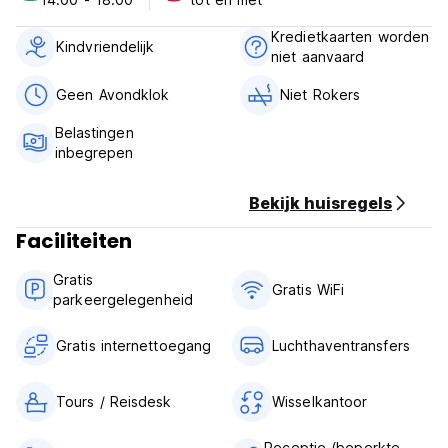
Tierra de Glaciares Hostel Policies & Conditions:
Kredietkaarten worden
Kindvriendelijk
niet aanvaard
Check in from 14:00 .
Check out before 10:00 .
Geen Avondklok
Niet Rokers
Cancellation policy: 72h before arrival.
Belastingen
inbegrepen
Payment upon arrival by cash.
Taxes included.
Bekijk huisregels
Breakfast not included.
Faciliteiten
General:
No curfew.
Gratis
Child friendly.
Gratis WiFi
parkeergelegenheid
Non smoking.
Gratis internettoegang
Luchthaventransfers
Tours / Reisdesk
Wisselkantoor
Receptie (beperkte