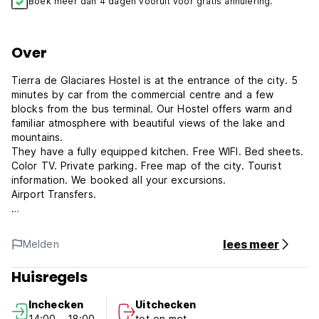
Boek meer dan 4 dagen vooruit voor gratis annulering.
Over
Tierra de Glaciares Hostel is at the entrance of the city. 5
minutes by car from the commercial centre and a few
blocks from the bus terminal. Our Hostel offers warm and
familiar atmosphere with beautiful views of the lake and
mountains.
They have a fully equipped kitchen. Free WIFI. Bed sheets.
Color TV. Private parking. Free map of the city. Tourist
information. We booked all your excursions.
Airport Transfers.
We are at the entrance of the city. 5 minutes by car from
the commercial center and a few blocks from the bus
lees meer
Melden
terminal.
Huisregels
Comfortable rooms with views of the lake and the
mountains. Each has 3 single beds with comfortable
Inchecken
Uitchecken
mattresses. Heating and wi fi.
14:00 - 18:00
tot en met