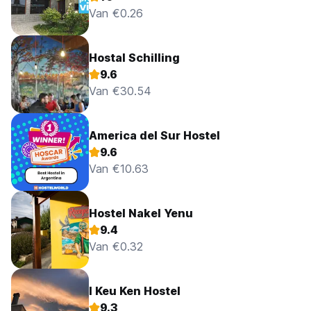
Van €0.26
Hostal Schilling
9.6
Van €30.54
America del Sur Hostel
9.6
Van €10.63
Hostel Nakel Yenu
9.4
Van €0.32
I Keu Ken Hostel
9.3