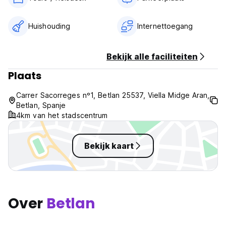
Geen bijzondere voorwaarden (Auto-translated from original
language)
Huishouding
Internettoegang
Bekijk alle faciliteiten
Plaats
Carrer Sacorreges nº1, Betlan 25537, Viella Midge Aran,
Betlan, Spanje
4km van het stadscentrum
Bekijk kaart
Over
Betlan