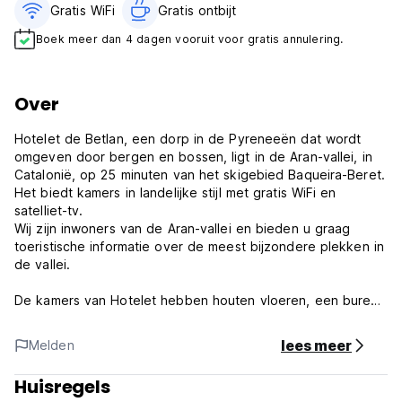
Gratis WiFi
Gratis ontbijt‎
Boek meer dan 4 dagen vooruit voor gratis annulering.
Over
Hotelet de Betlan, een dorp in de Pyreneeën dat wordt
omgeven door bergen en bossen, ligt in de Aran-vallei, in
Catalonië, op 25 minuten van het skigebied Baqueira-Beret.
Het biedt kamers in landelijke stijl met gratis WiFi en
satelliet-tv.
Wij zijn inwoners van de Aran-vallei en bieden u graag
toeristische informatie over de meest bijzondere plekken in
de vallei.
De kamers van Hotelet hebben houten vloeren, een bureau
en een eigen badkamer. Ze kijken uit op de bergen of de
Romaanse kerk. Sommige kamers hebben een eigen
lees meer
Melden
balkon.
Huisregels
Aan de bar worden drankjes en snacks geserveerd. Op