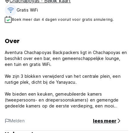
Chachapoyas · Bekijk kaart
Gratis WiFi
Boek meer dan 4 dagen vooruit voor gratis annulering.
Over
Aventura Chachapoyas Backpackers ligt in Chachapoyas en
beschikt over een bar, een gemeenschappelijke lounge,
een tuin en gratis WiFi.
We zijn 3 blokken verwijderd van het centrale plein, een
rustige plek, dicht bij de Yanayacu.
We bieden een keuken, gemeubileerde kamers
(tweepersoons- en driepersoonskamers) en gemengde
gedeelde kamers op de eerste verdieping, een mooi
balkon met uitzicht op de stad, we bieden een
computercentrum, telekabel, Netflix, audio, internet,
lees meer
Melden
schoonmaakservice (wasgoed), een comfortabele patio om
te zonnebaden (grills, kampvuren, enz.)