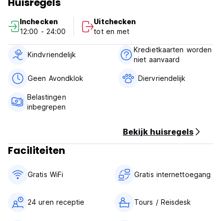
Huisregels
Beleid en voorwaarden van Aventura Chachapoyas
Inchecken
Uitchecken
Backpackers:
12:00 - 24:00
tot en met
Annuleringsvoorwaarden: 72 uur voor aankomst.
Kredietkaarten worden
Inchecken tussen 12.00 en 00.00 uur
Kindvriendelijk
niet aanvaard
Uitchecken vóór 11.00 uur
Geen Avondklok
Diervriendelijk
Betaling bij aankomst contant
Belastingen zijn inbegrepen
Belastingen
Ontbijt niet inbegrepen
inbegrepen
Algemeen:
Bekijk huisregels
24 uur receptie.
Geen avondklok
Faciliteiten
Geen bijzondere voorwaarden (Auto-translated from original
language)
Gratis WiFi
Gratis internettoegang
24 uren receptie
Tours / Reisdesk