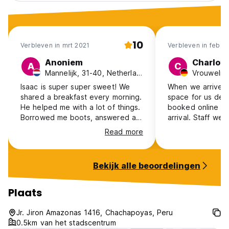
10
Verbleven in mrt 2021
Verbleven in feb 2
Anoniem
Charlott
A
C
Mannelijk, 31-40, Netherlands
Isaac is super super sweet! We
When we arrived,
shared a breakfast every morning.
space for us des
He helped me with a lot of things.
booked online on
Borrowed me boots, answered all
arrival. Staff wer
my questions and the place was
a solution and of
Read more
super relaxed! I can highly
bed to share. Th
recommend staying with Isaac! I
we still had to p
slept like a baby there.
amount as for ge
Bekijk alle beoordelingen
Kitchen and bat
hot water only wo
seconds. Our wo
Plaats
taken by someon
well though, and 
Jr. Jiron Amazonas 1416, Chachapoyas, Peru
very good, with t
0.5km van het stadscentrum