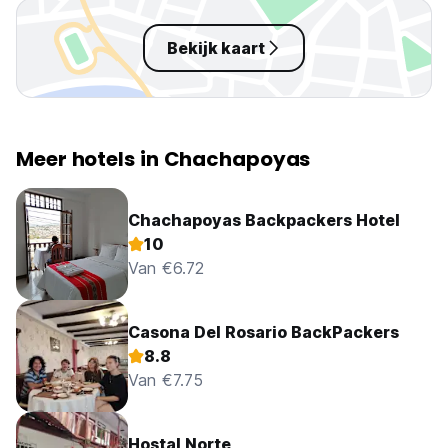
walking distance.
hostel.
Bekijk kaart
Meer hotels in Chachapoyas
Chachapoyas Backpackers Hotel
10
Van €6.72
Casona Del Rosario BackPackers
8.8
Van €7.75
Hostal Norte