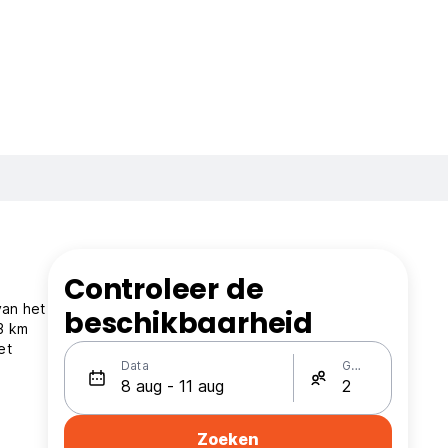
Controleer de
van het
beschikbaarheid
3 km
et
Data
Gasten
Zoeken