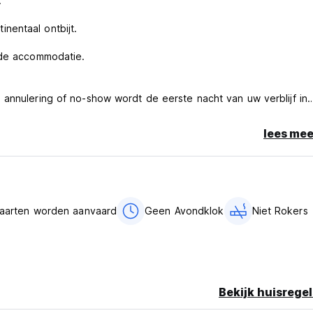
.
nentaal ontbijt.
 de accommodatie.
 annulering of no-show wordt de eerste nacht van uw verblijf in
lees mee
passen.
$14 – $106) per nacht = 12% (vanaf 18%)/ Groter dan 7.500 INR (
kaarten worden aanvaard
Geen Avondklok
Niet Rokers
nal language)
Bekijk huisregel