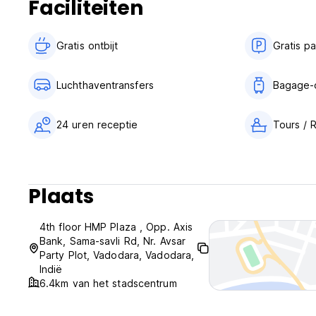
Faciliteiten
Gratis ontbijt‎
Gratis p
Luchthaventransfers
Bagage-
24 uren receptie
Tours / 
Plaats
4th floor HMP Plaza , Opp. Axis
Bank, Sama-savli Rd, Nr. Avsar
Party Plot, Vadodara, Vadodara,
Indië
6.4km van het stadscentrum