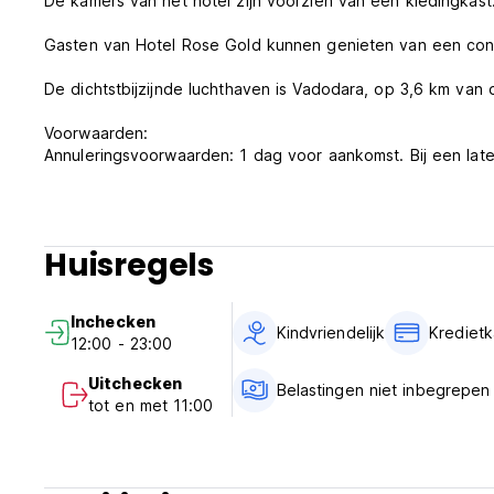
De kamers van het hotel zijn voorzien van een kledingkast
Gasten van Hotel Rose Gold kunnen genieten van een conti
De dichtstbijzijnde luchthaven is Vadodara, op 3,6 km van
Voorwaarden:
Annuleringsvoorwaarden: 1 dag voor aankomst. Bij een late
rekening gebracht.
Inchecken van 12:00 tot 23:00 uur.
Uitchecken vóór 11.00 uur.
24-uursreceptie
Huisregels
Betaling bij aankomst met contant geld, creditcards en pin
Belastingen niet inbegrepen
Tot 1.000 INR ($14) per nacht = 0%/ 1.001 tot 7.500 INR (
Inchecken
per nacht = 18% (vanaf 28%)
Kindvriendelijk
Krediet
12:00 - 23:00
Inclusief ontbijt.
Geen avondklok.
Uitchecken
Belastingen niet inbegrepen
Kindvriendelijk.
tot en met 11:00
Niet-rokenkamer, maar met een aangewezen rookruimte.
Huisdieren zijn niet toegestaan. (Auto-translated from origi