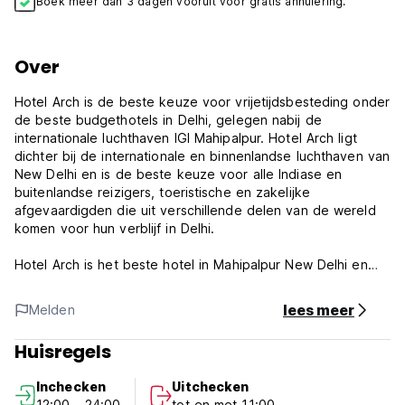
Boek meer dan 3 dagen vooruit voor gratis annulering.
Over
Hotel Arch is de beste keuze voor vrijetijdsbesteding onder
de beste budgethotels in Delhi, gelegen nabij de
internationale luchthaven IGI Mahipalpur. Hotel Arch ligt
dichter bij de internationale en binnenlandse luchthaven van
New Delhi en is de beste keuze voor alle Indiase en
buitenlandse reizigers, toeristische en zakelijke
afgevaardigden die uit verschillende delen van de wereld
komen voor hun verblijf in Delhi.
Hotel Arch is het beste hotel in Mahipalpur New Delhi en
biedt u ruime kamers en suites, conferentiezalen,
restaurants en meer. Onze sprankelende lobby, goed
lees meer
Melden
ingerichte kamers en andere faciliteiten zullen uw verblijf
hier tot een heerlijke ervaring maken. Het eerbetoon dat
Huisregels
we van onze klanten hebben ontvangen, staat garant voor
onze gastvrijheid. Wij nodigen u uit om in ons hotel te
Inchecken
Uitchecken
verblijven en uw vakantie of zakenreis onvergetelijk te
12:00 - 24:00
tot en met 11:00