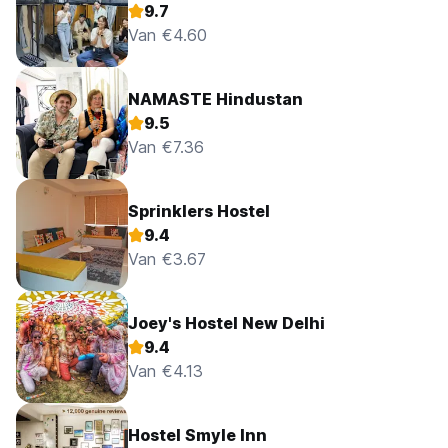
9.7
Van €4.60
NAMASTE Hindustan
9.5
Van €7.36
Sprinklers Hostel
9.4
Van €3.67
Joey's Hostel New Delhi
9.4
Van €4.13
Hostel Smyle Inn