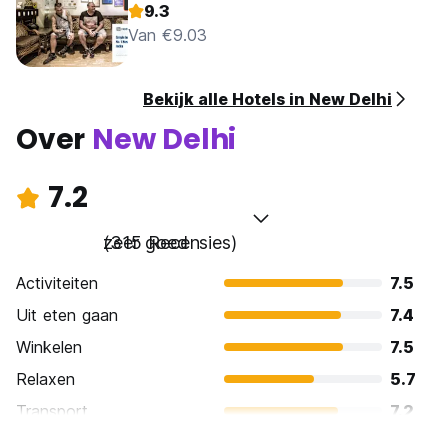
9.3
Van €9.03
Bekijk alle Hotels in New Delhi
Over
New Delhi
7.2
zeer goed
(315 Recensies)
Activiteiten
7.5
Uit eten gaan
7.4
Winkelen
7.5
Relaxen
5.7
Transport
7.2
bezienswaardigheden
8.0