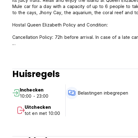
its juicy fruits. Relax and enjoy the island at Queen Eliz
Mule car for a day with a capacity of up to 6 people to ta
to the cays, Jhony Cay, the aquarium, the coral reef and to
Hostal Queen Elizabeth Policy and Condition:
Cancellation Policy: 72h before arrival. In case of a late ca
Check in from 10.00 to 00.00
Check out before 10.00
Payment upon arrival by cash, credit and debit cards
Huisregels
Taxes included
Breakfast is included
Inchecken
General:
Belastingen inbegrepen
10:00 - 23:00
Reception from 02.00 to 24.00
No curfew
Uitchecken
No special conditions
tot en met 10:00