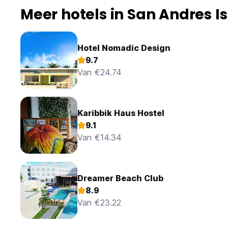
Meer hotels in San Andres I
Hotel Nomadic Design
9.7
Van €24.74
Karibbik Haus Hostel
9.1
Van €14.34
Dreamer Beach Club
8.9
Van €23.22