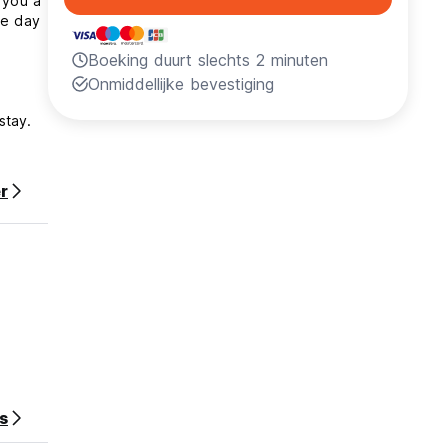
 you a
ne day
Boeking duurt slechts 2 minuten
Onmiddellijke bevestiging
stay.
r
s