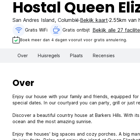
Hostal Queen Eli
San Andres Island
,
Columbië
Bekijk kaart
2.55km van 
Bekijk alle 27 facilite
Gratis WiFi
Gratis ontbijt‎
Boek meer dan 4 dagen vooruit voor gratis annulering.
Over
Huisregels
Plaats
Recensies
Over
Enjoy our house with your family and friends, equipped for 1
special dates. In our courtyard you can party, grill or just r
Discover a beautiful country house at Barkers Hills. With i
ocean and the most amazing sunrise.
Enjoy the houses' big spaces and cozy porches. A big mango