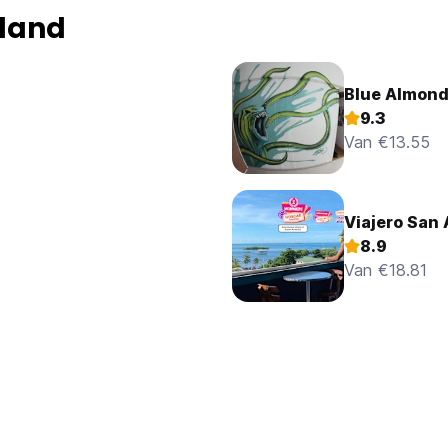
sland
Blue Almond
9.3
Van €13.55
Viajero San 
8.9
Van €18.81