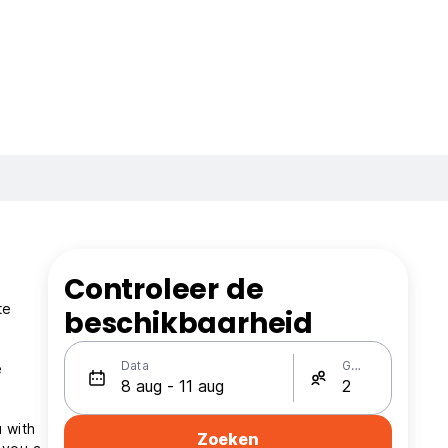
Controleer de
te
beschikbaarheid
Data
Gasten
e
u with
Zoeken