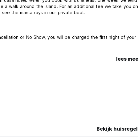
abeth casa hotel. When you book with us at least one week we lend
ke a walk around the island. For an additional fee we take you o
 see the manta rays in our private boat.
ncellation or No Show, you will be charged the first night of your 
lees mee
Bekijk huisregel