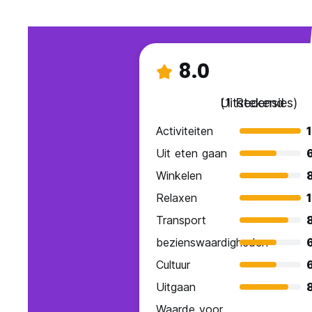
8.0
Uitstekend
(1 Recensies)
Activiteiten
Uit eten gaan
Winkelen
Relaxen
Transport
bezienswaardigheden
Cultuur
Uitgaan
Waarde voor