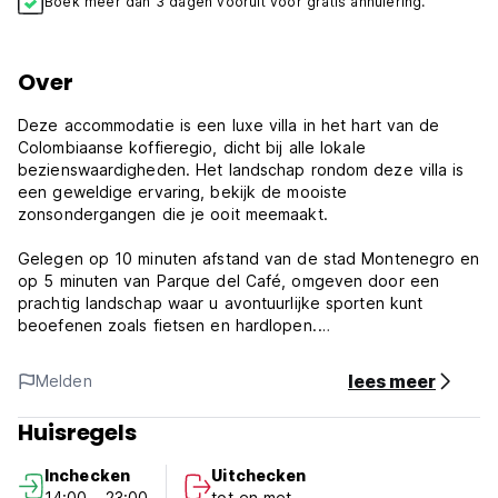
Boek meer dan 3 dagen vooruit voor gratis annulering.
Over
Deze accommodatie is een luxe villa in het hart van de
Colombiaanse koffieregio, dicht bij alle lokale
bezienswaardigheden. Het landschap rondom deze villa is
een geweldige ervaring, bekijk de mooiste
zonsondergangen die je ooit meemaakt.
Gelegen op 10 minuten afstand van de stad Montenegro en
op 5 minuten van Parque del Café, omgeven door een
prachtig landschap waar u avontuurlijke sporten kunt
beoefenen zoals fietsen en hardlopen.
Alle kamers zijn ruim en hebben een eigen doucheruimte en
lees meer
Melden
toilet. Er zijn een zwembad en een jacuzzi, evenals een
speelkamer en een keuken.
Huisregels
Beleid en voorwaarde van Villa Vanessa:
Inchecken
Uitchecken
14:00 - 23:00
tot en met