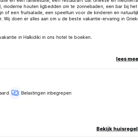
uite en een familiesuite, een restaurant dat Griekse en mediterr
, moderne houten ligbedden om te zonnebaden, een bar bij het
 of een fruitsalade, een speeltuin voor de kinderen en natuurlijk
ar. Wij doen er alles aan om u de beste vakantie-ervaring in Grie
akantie in Halkidiki in ons hotel te boeken.
lees mee
ate annulering of no-show wordt de eerste nacht van uw verblijf
aard
Belastingen inbegrepen
op je creditcard uitvoeren.
Bekijk huisregel