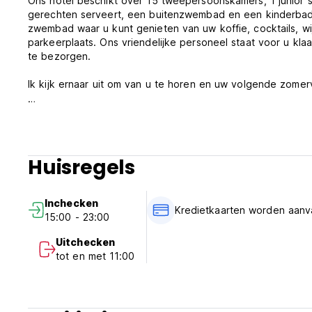
Ons hotel beschikt over 15 tweepersoonskamers, 1 junior s
gerechten serveert, een buitenzwembad en een kinderbad
zwembad waar u kunt genieten van uw koffie, cocktails, wijn
parkeerplaats. Ons vriendelijke personeel staat voor u kla
te bezorgen.
Ik kijk ernaar uit om van u te horen en uw volgende zomerv
Sunny Hill Hotel - Algemene voorwaarden:
Annuleringsvoorwaarden: 14 dagen voor aankomst. Bij een l
rekening gebracht.
Huisregels
Inchecken van 15:00 tot 23:00 uur.
Uitchecken vóór 11.00 uur.
Inchecken
Kredietkaarten worden aanv
15:00 - 23:00
Betaling bij aankomst met creditcards en betaalkaarten.
Deze accommodatie kan voor aankomst een pre-autorisatie 
Uitchecken
tot en met 11:00
Belastingen niet inbegrepen - 0,50€ per kamer, per nacht.
Inclusief ontbijt.
Algemeen: