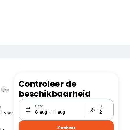
Controleer de
lijke
beschikbaarheid
Data
Gasten
e
is voor
Zoeken