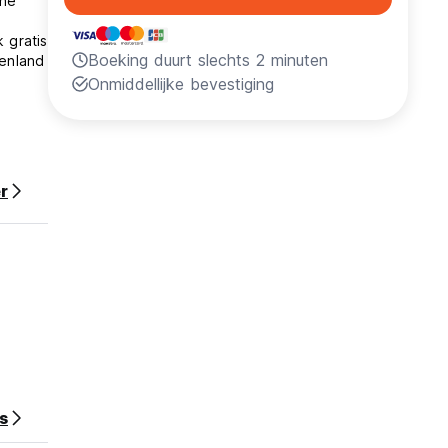
ane
 gratis
Boeking duurt slechts 2 minuten
kenland
Onmiddellijke bevestiging
r
 in
s