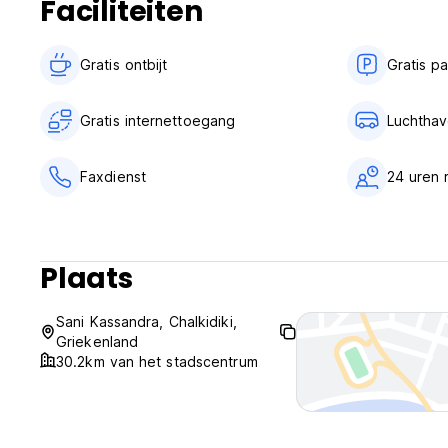
Faciliteiten
24-uurs receptie.
Geen avondklok.
(Auto-translated from original language)
Gratis ontbijt‎
Gratis p
Gratis internettoegang
Luchthav
Faxdienst
24 uren 
Plaats
Sani Kassandra, Chalkidiki,
Griekenland
30.2km van het stadscentrum