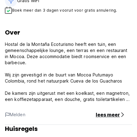
Gratis WiFi
Boek meer dan 3 dagen vooruit voor gratis annulering.
Over
Hostal de la Montaña Ecoturismo heeft een tuin, een
gemeenschappelijke lounge, een terras en een restaurant
in Mocoa. Deze accommodatie biedt roomservice en een
barbecue.
Wij zijn gevestigd in de buurt van Mocoa Putumayo
Colombia, rond het natuurpark Cueva de los Guacharos
De kamers zijn uitgerust met een koelkast, een magnetron,
een koffiezetapparaat, een douche, gratis toiletartikelen en
een kledingkast.
lees meer
Melden
In en rond Mocoa kunt u diverse activiteiten ondernemen,
zoals vissen en fietsen.
Huisregels
Beleid en voorwaarden van Hostal de la Montaña