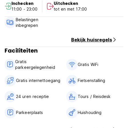
Inchecken
Uitchecken
Ecoturismo:
11:00 - 23:00
tot en met 17:00
Annuleringsvoorwaarden: 2 dagen voor aankomst. Bij een
Belastingen
late annulering of no-show wordt de eerste nacht van uw
inbegrepen
verblijf in rekening gebracht.
Inchecken van 11.00 tot 23.00 uur
Bekijk huisregels
Uitchecken vóór 16.00 uur
Faciliteiten
Betaling bij aankomst contant
Gratis
Btw inbegrepen
Gratis WiFi
parkeergelegenheid
Ontbijt niet inbegrepen
Algemeen:
Gratis internettoegang
Fietsenstalling
24 uur receptie.
Geen avondklok
Geen bijzondere voorwaarden (Auto-translated from original
24 uren receptie
Tours / Reisdesk
language)
Parkeerplaats
Huishouding