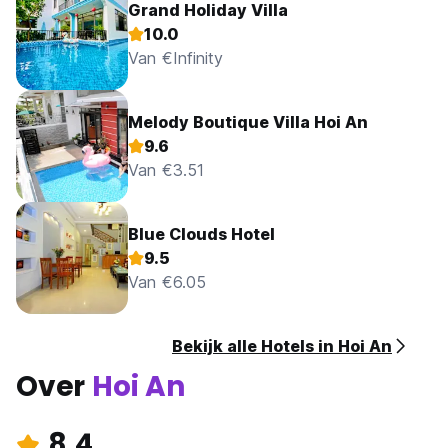
Grand Holiday Villa
een aangewezen ruimte voorzien
10.0
9. Kinderbeleid:
(1) Kinderen van elke leeftijd zijn welkom
Van €Infinity
(2) Kinderen van 6 jaar en ouder worden in deze
accommodatie als volwassenen beschouwd
10. Kinderbedjes en extra bedden:
Melody Boutique Villa Hoi An
(1) Kinderbedje op aanvraag (0 - 3 jaar): gratis
9.6
- Alle kinderbedjes zijn onder voorbehoud van
Van €3.51
beschikbaarheid
(2) Er zijn geen extra bedden beschikbaar bij deze
accommodatie
Blue Clouds Hotel
11. Huisdieren zijn niet toegestaan
12. Openingstijden receptie: tussen 09.00 uur en 20.00 uur
9.5
(Auto-translated from original language)
Van €6.05
Bekijk alle Hotels in Hoi An
Over
Hoi An
8.4