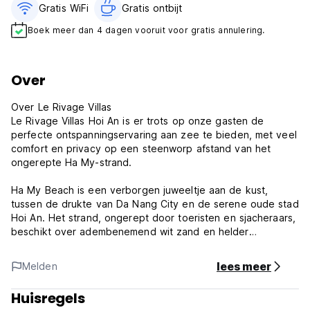
Gratis WiFi
Gratis ontbijt‎
Boek meer dan 4 dagen vooruit voor gratis annulering.
Over
Over Le Rivage Villas
Le Rivage Villas Hoi An is er trots op onze gasten de
perfecte ontspanningservaring aan zee te bieden, met veel
comfort en privacy op een steenworp afstand van het
ongerepte Ha My-strand.
Ha My Beach is een verborgen juweeltje aan de kust,
tussen de drukte van Da Nang City en de serene oude stad
Hoi An. Het strand, ongerept door toeristen en sjacheraars,
beschikt over adembenemend wit zand en helder
smaragdgroen water. Le Rivage Villas is nieuw gebouwd op
een eersteklas landgoed aan de oceaan met directe
lees meer
Melden
toegang tot het strand en biedt een viersterrenverblijf met
eersteklas voorzieningen. Onze villa's uitgerust met een
Huisregels
keuken, woonkamer en een jacuzzi zijn ontworpen voor