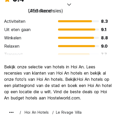
Uitstekend
(456 Recensies)
Activiteiten
8.3
Uit eten gaan
9.1
Winkelen
8.8
Relaxen
9.0
Transport
7.7
bezienswaardigheden
8.4
Bekijk onze selectie van hotels in Hoi An. Lees
Cultuur
8.8
recensies van klanten van Hoi An hotels en bekijk al
Uitgaan
onze foto's van Hoi An hotels. BekijkHoi An hotels op
7.0
een plattegrond van de stad en boek een Hoi An hotel
Waarde voor uw geld
8.4
op een locatie die u wilt. Vind de beste deals op Hoi
An budget hotels aan Hostelworld.com.
Hoi An Hotels
Le Rivage Villa