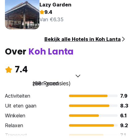
Lazy Garden
9.4
Van €6.35
Bekijk alle Hotels in Koh Lanta
Over
Koh Lanta
7.4
zeer goed
(68 Recensies)
Activiteiten
7.9
Uit eten gaan
8.3
Winkelen
6.1
Relaxen
9.2
Transport
7.1