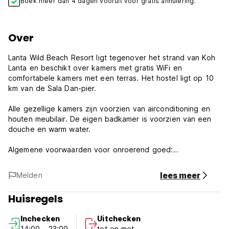
Boek meer dan 4 dagen vooruit voor gratis annulering.
Over
Lanta Wild Beach Resort ligt tegenover het strand van Koh
Lanta en beschikt over kamers met gratis WiFi en
comfortabele kamers met een terras. Het hostel ligt op 10
km van de Sala Dan-pier.
Alle gezellige kamers zijn voorzien van airconditioning en
houten meubilair. De eigen badkamer is voorzien van een
douche en warm water.
Algemene voorwaarden voor onroerend goed:
1) Inchecken vanaf 14:00 uur
lees meer
Melden
2) Uitchecken vóór 12.00 uur
3) Openingstijden van de receptie: 8:00 - 22:00 uur
Huisregels
Laat het ons weten als u na 22:00 uur in het hostel
arriveert.
Inchecken
Uitchecken
4) Betaling bij aankomst: uitsluitend contant.
14:00 - 23:00
tot en met