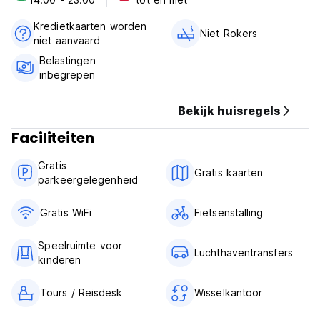
5) Annulering of wijziging dient 3 dagen voor aankomst te
geschieden.
Kredietkaarten worden
6) Ontbijt is niet inbegrepen.
Niet Rokers
niet aanvaard
7) NIET roken in de kamer, maar er is wel een rookruimte.
8) Wij accepteren alleen gasten van 18 jaar of ouder.
Belastingen
(Auto-translated from original language)
inbegrepen
Bekijk huisregels
Faciliteiten
Gratis
Gratis kaarten
parkeergelegenheid
Gratis WiFi
Fietsenstalling
Speelruimte voor
Luchthaventransfers
kinderen
Tours / Reisdesk
Wisselkantoor