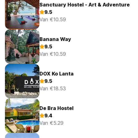
Sanctuary Hostel - Art & Adventure
9.5
Van €10.59
Banana Way
9.5
Van €10.59
DOX Ko Lanta
9.5
Van €18.53
De Bra Hostel
9.4
Van €5.29