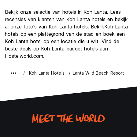
bezienswaardigheden
7.1
Bekijk onze selectie van hotels in Koh Lanta. Lees
Cultuur
6.4
recensies van klanten van Koh Lanta hotels en bekijk
Uitgaan
al onze foto's van Koh Lanta hotels. BekijkKoh Lanta
6.3
hotels op een plattegrond van de stad en boek een
Waarde voor uw geld
8.3
Koh Lanta hotel op een locatie die u wilt. Vind de
beste deals op Koh Lanta budget hotels aan
Hostelworld.com.
Koh Lanta Hotels
Lanta Wild Beach Resort