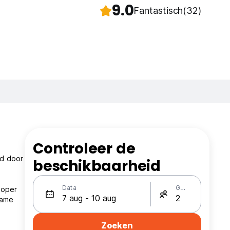
9.0
Fantastisch
(32)
Controleer de
rd door
beschikbaarheid
Data
Gasten
loper
name
Zoeken