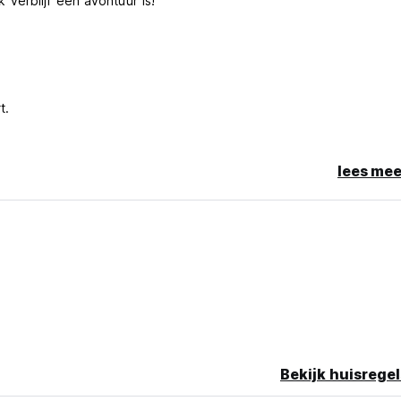
verblijf een avontuur is!
t.
 geschieden.
lees mee
om original language)
Bekijk huisregel