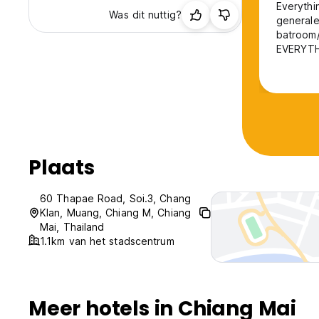
Everythi
Was dit nuttig?
generale is
batroom/
EVERYTHI
on a wet 
Plaats
60 Thapae Road, Soi.3, Chang
Klan, Muang, Chiang M, Chiang
Mai, Thailand
1.1km van het stadscentrum
Meer hotels in Chiang Mai