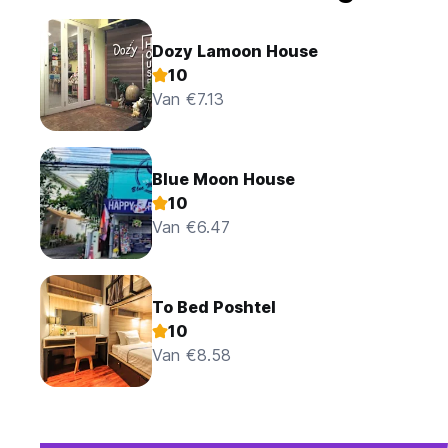
Dozy Lamoon House
10
Van €7.13
Blue Moon House
10
Van €6.47
To Bed Poshtel
10
Van €8.58