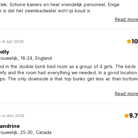
ek. Schone kamers en heel vriendelijk personeel. Enige
e is dat het zwembadwater echt ijs koud is
Read more
10
 in apr 2026
olly
rouwelijk, 18-24, England
d in the double bunk bed room as a group of 4 girls. The beds
fy and the room had everything we needed. In a good location
ps. The only downside is that top bunks get less ac than bottom
Read more
9.7
 in dec 2025
andrine
rouwelijk, 25-30, Canada