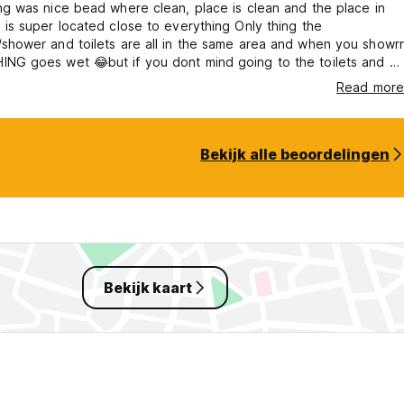
ng was nice bead where clean, place is clean and the place in
 super located close to everything Only thing the
shower and toilets are all in the same area and when you showrr
NG goes wet 😂but if you dont mind going to the toilets and sit
seat that ok 👌🏻 its just a little anoying 😂❤️
Read more
Bekijk alle beoordelingen
Bekijk kaart