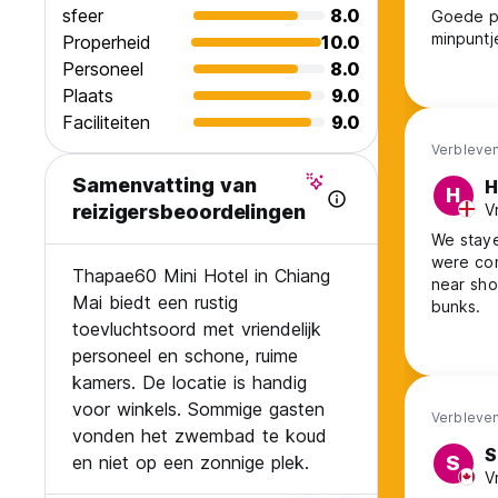
sfeer
8.0
Goede pl
minpuntj
Properheid
10.0
Personeel
8.0
Plaats
9.0
Faciliteiten
9.0
Verbleven
Samenvatting van
H
H
V
reizigersbeoordelingen
We staye
were com
Thapae60 Mini Hotel in Chiang
near sho
Mai biedt een rustig
bunks.
toevluchtsoord met vriendelijk
personeel en schone, ruime
kamers. De locatie is handig
voor winkels. Sommige gasten
Verbleven
vonden het zwembad te koud
S
en niet op een zonnige plek.
S
V