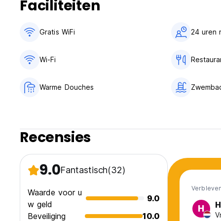
Faciliteiten
Gratis WiFi
24 uren 
Wi-Fi
Restaura
Warme Douches
Zwemba
Recensies
9.0
Fantastisch
(32)
Verbleven
Waarde voor u
9.0
w geld
H
H
V
Beveiliging
10.0