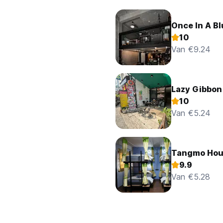
Once In A B
10
Van €9.24
Lazy Gibbon
10
Van €5.24
Tangmo Hou
9.9
Van €5.28