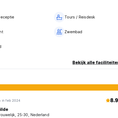
receptie
Tours / Reisdesk
nt
Zwembad
d
Bekijk alle faciliteit
8.9
 in feb 2024
ilde
rouwelijk, 25-30, Nederland