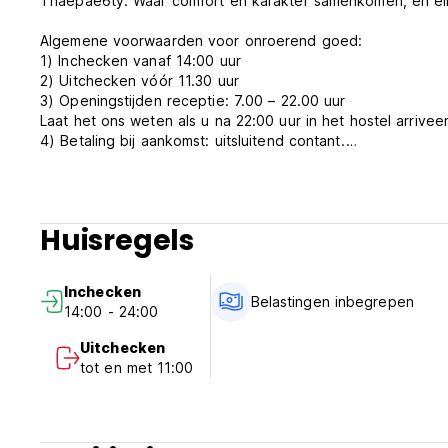
Thaepae6ty: ​​Waar comfort en karakter samenkomen, en elk 
Algemene voorwaarden voor onroerend goed:
1) Inchecken vanaf 14:00 uur
2) Uitchecken vóór 11.30 uur
3) Openingstijden receptie: 7.00 – 22.00 uur
Laat het ons weten als u na 22:00 uur in het hostel arriveer
4) Betaling bij aankomst: uitsluitend contant.
5) Annulering of wijziging dient 5 dagen voor aankomst te
6) Ontbijt is niet inbegrepen.
7) NIET roken in de kamer, maar er is wel een rookruimte.
8) GEEN wiet toegestaan ​​in het hostel. (Auto-translated fr
Huisregels
Inchecken
Belastingen inbegrepen
14:00 - 24:00
Uitchecken
tot en met 11:00