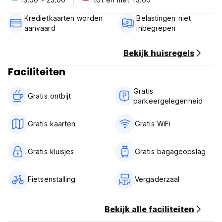
Check out before 11:00 noon.
Payment upon arrival by cash.
Kredietkaarten worden
Belastingen niet
Taxes not included - occupancy tax 18.00 % per room per
aanvaard
inbegrepen
night
Breakfast included.
No curfew.
Bekijk huisregels
Faciliteiten
Gratis
Gratis ontbijt‎
parkeergelegenheid
Gratis kaarten
Gratis WiFi
Gratis kluisjes
Gratis bagageopslag
Fietsenstalling
Vergaderzaal
Bekijk alle faciliteiten