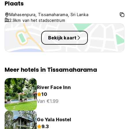
Plaats
Mahasenpura, Tissamaharama, Sri Lanka
2.9km van het stadscentrum
Bekijk kaart
Meer hotels in Tissamaharama
River Face Inn
10
Van €1.99
Go Yala Hostel
9.3