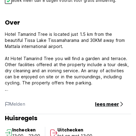
Boek meer dan 8 dagen vooruit voor gratis annulering.
Over
Hotel Tamarind Tree is located just 1.5 km from the
beautiful Tissa Lake Tissamaharama and 30KM away from
Mattala international airport.
At Hotel Tamarind Tree you will find a garden and terrace.
Other facilities offered at the property include a tour desk,
dry cleaning and an ironing service. An array of activities
can be enjoyed on site or in the surroundings, including
cycling. The property offers free parking.
15km yala national park entrance.
lees meer
Melden
***Property Policies***
Cancellation policy: 7 days before arrival. In case of a late
Huisregels
cancellation or No Show, you will be charged the first night
of your stay.
Inchecken
Uitchecken
Check in from 13:00 to 23:00.
13:00 - 23:00
tot en met 13:00