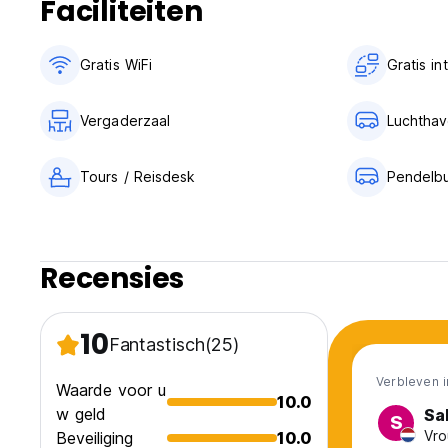
Faciliteiten
Gratis WiFi
Gratis i
Vergaderzaal
Luchthav
Tours / Reisdesk
Pendelb
Recensies
10
Fantastisch
(25)
Verbleven i
Waarde voor u
10.0
w geld
Sa
S
Vro
Beveiliging
10.0