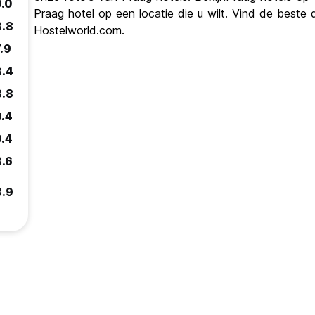
9.0
Praag hotel op een locatie die u wilt. Vind de beste
8.8
Hostelworld.com.
.9
8.4
8.8
9.4
9.4
8.6
8.9