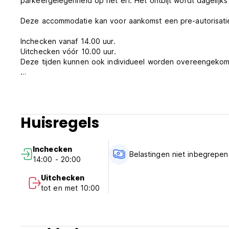
parkeergelegenheid op het erf. Het ontbijt wordt dagelijks
Deze accommodatie kan voor aankomst een pre-autorisatie 
Inchecken vanaf 14.00 uur.
Uitchecken vóór 10.00 uur.
Deze tijden kunnen ook individueel worden overeengeko
Betaling bij aankomst met contant geld, creditcards en pin
Btw inbegrepen.
Exclusief ontbijt
Huisregels
Algemeen:
Inchecken
Geen avondklok.
Belastingen niet inbegrepen
14:00 - 20:00
Huisdiervriendelijk.
Niet roken. (Auto-translated from original language)
Uitchecken
tot en met 10:00