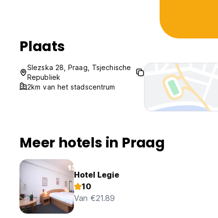
Plaats
Slezska 28, Praag, Tsjechische
Republiek
2km van het stadscentrum
Meer hotels in Praag
Hotel Legie
10
Van €21.89