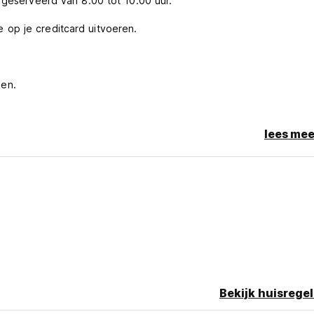
 geserveerd van 8.00 tot 10.00 uur.
op je creditcard uitvoeren.
men.
passen.
lees mee
Bekijk huisregel