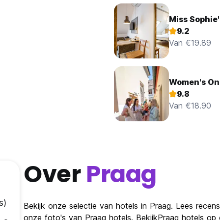
Miss Sophie
9.2
Van €19.89
Women's Onl
9.8
Van €18.90
Over
Praag
s)
Bekijk onze selectie van hotels in Praag. Lees recens
onze foto's van Praag hotels. BekijkPraag hotels o