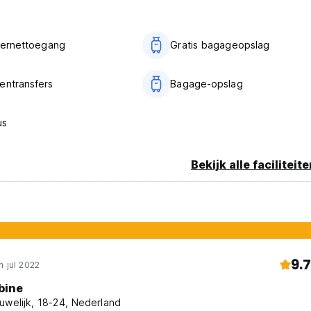
nternettoegang
Gratis bagageopslag
entransfers
Bagage-opslag
us
Bekijk alle faciliteit
9.7
n jul 2022
bine
uwelijk, 18-24, Nederland