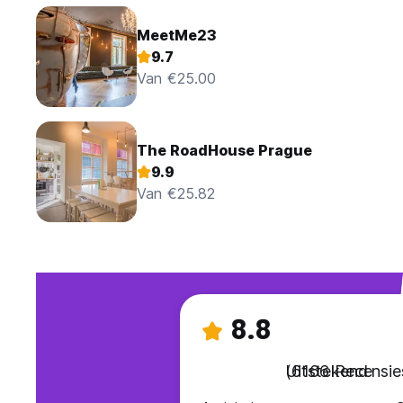
MeetMe23
9.7
Van €25.00
The RoadHouse Prague
9.9
Van €25.82
8.8
Uitstekend
(6166 Recensie