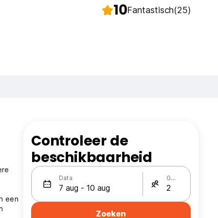
10
Fantastisch
(25)
Controleer de
beschikbaarheid
ere
Data
Gasten
an een
n
Zoeken