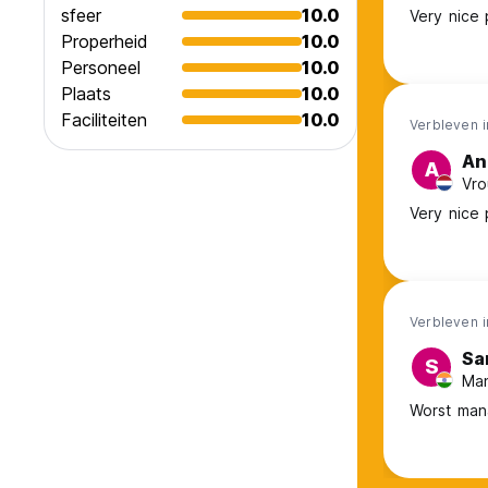
sfeer
10.0
Very nice 
Properheid
10.0
Personeel
10.0
Plaats
10.0
Faciliteiten
10.0
Verbleven i
An
A
Vro
Very nice 
Verbleven i
Sa
S
Man
Worst man