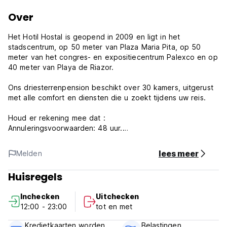
Over
Het Hotil Hostal is geopend in 2009 en ligt in het
stadscentrum, op 50 meter van Plaza Maria Pita, op 50
meter van het congres- en expositiecentrum Palexco en op
40 meter van Playa de Riazor.
Ons driesterrenpension beschikt over 30 kamers, uitgerust
met alle comfort en diensten die u zoekt tijdens uw reis.
Houd er rekening mee dat :
Annuleringsvoorwaarden: 48 uur.
Betaling geaccepteerd bij aankomst: contant, Visa, Maestro
of MasterCard.
lees meer
Melden
Flexibele inchecktijd afhankelijk van beschikbaarheid.
Huisregels
Uitchecktijd: 12:00 uur.
Inchecken
Uitchecken
Inclusief ontbijt.
12:00 - 23:00
tot en met
Btw inbegrepen. (Auto-translated from original language)
Kredietkaarten worden
Belastingen