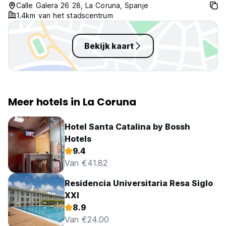
Calle Galera 26 28, La Coruna, Spanje
1.4km van het stadscentrum
Bekijk kaart
Meer hotels in La Coruna
Hotel Santa Catalina by Bossh
Hotels
9.4
Van €41.82
Residencia Universitaria Resa Siglo
XXI
8.9
Van €24.00