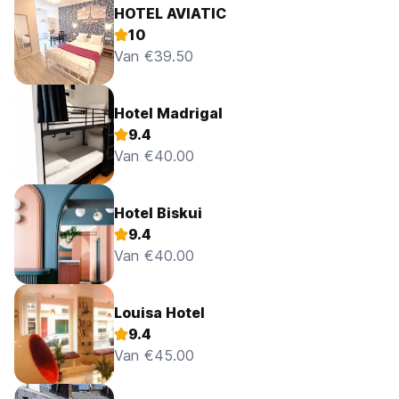
HOTEL AVIATIC
10
Van €39.50
Hotel Madrigal
9.4
Van €40.00
Hotel Biskui
9.4
Van €40.00
Louisa Hotel
9.4
Van €45.00