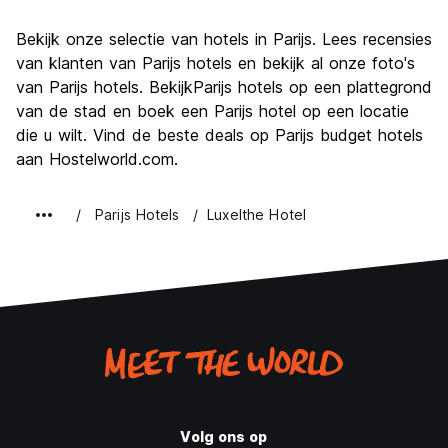
bezienswaardigheden
9.5
Bekijk onze selectie van hotels in Parijs. Lees recensies
Cultuur
9.4
van klanten van Parijs hotels en bekijk al onze foto's
Uitgaan
van Parijs hotels. BekijkParijs hotels op een plattegrond
7.9
van de stad en boek een Parijs hotel op een locatie
Waarde voor uw geld
6.7
die u wilt. Vind de beste deals op Parijs budget hotels
aan Hostelworld.com.
Parijs Hotels
Luxelthe Hotel
Volg ons op