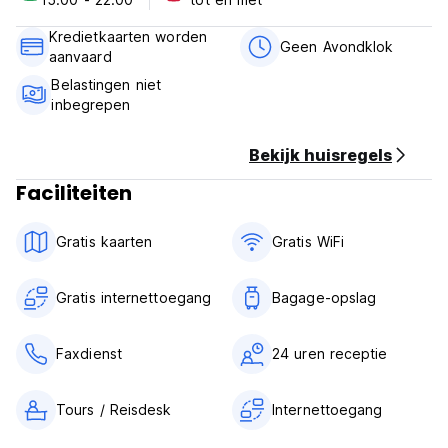
Vergeet niet om in de rue des Abbesses te wandelen, zo
Kredietkaarten worden
bijzonder
Geen Avondklok
aanvaard
Belastingen niet
Beleid en voorwaarden van Luxel the Hotel:
inbegrepen
Annuleringsvoorwaarden: 72 uur voor aankomst.
Bekijk huisregels
Deze accommodatie kan voor aankomst een pre-autorisatie
op je creditcard uitvoeren.
Faciliteiten
Inchecken van 14:00 tot 23:00 uur.
Gratis kaarten
Gratis WiFi
Uitchecken vóór 12.00 uur.
Betaling bij aankomst contant, met creditcard.
Gratis internettoegang
Bagage-opslag
Belastingen niet inbegrepen - verblijfsbelasting 0,82 EUR
per persoon per nacht
Faxdienst
24 uren receptie
Ontbijt niet inbegrepen.
Tours / Reisdesk
Internettoegang
Algemeen:
Geen avondklok.