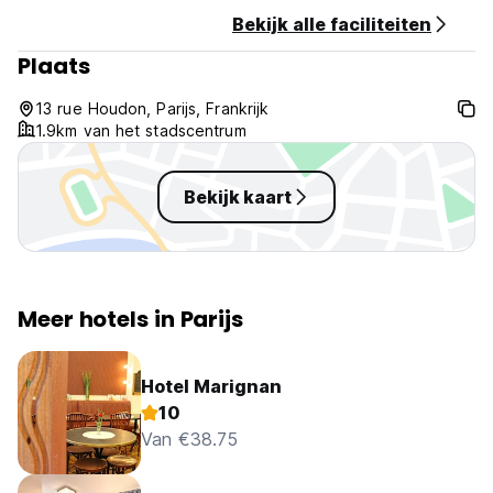
Geen lift
Bekijk alle faciliteiten
Niet-rokenhotel
Plaats
Alles is beschikbaar, laat open en heel dichtbij in de wijk:
restaurant, bar, metro, eten, winkel (Auto-translated from
original language)
13 rue Houdon, Parijs, Frankrijk
1.9km van het stadscentrum
Bekijk kaart
Meer hotels in Parijs
Hotel Marignan
10
Van €38.75