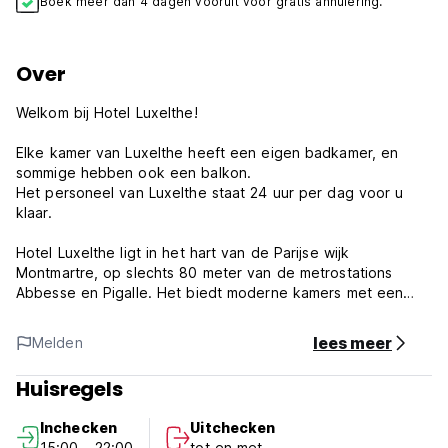
Boek meer dan 4 dagen vooruit voor gratis annulering.
Over
Welkom bij Hotel Luxelthe!
Elke kamer van Luxelthe heeft een eigen badkamer, en
sommige hebben ook een balkon.
Het personeel van Luxelthe staat 24 uur per dag voor u
klaar.
Hotel Luxelthe ligt in het hart van de Parijse wijk
Montmartre, op slechts 80 meter van de metrostations
Abbesse en Pigalle. Het biedt moderne kamers met een
flatscreen-tv en gratis WiFi.
lees meer
Melden
De Sacre-Cœur-basiliek ligt op minder dan 10 minuten lopen
van het Luxelthe hotel en de Moulin Rouge ligt op slechts
Huisregels
500 meter afstand en cabaret Michou op 50 meter afstand
Dit gebied biedt vele bars, restaurants, winkels,
Inchecken
Uitchecken
supermarkten... heel dichtbij en tot laat open.
15:00 - 22:00
tot en met