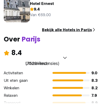
Hotel Ernest
9.4
Van €69.00
Bekijk alle Hotels in Parijs
Over
Parijs
8.4
Uitstekend
(7520 Recensies)
Activiteiten
9.0
Uit eten gaan
8.3
Winkelen
8.2
Relaxen
7.9
Transport
8.9