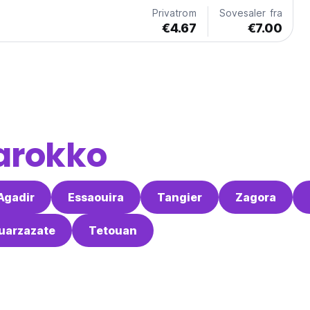
Privatrom
Sovesaler fra
€4.67
€7.00
arokko
Agadir
Essaouira
Tangier
Zagora
uarzazate
Tetouan