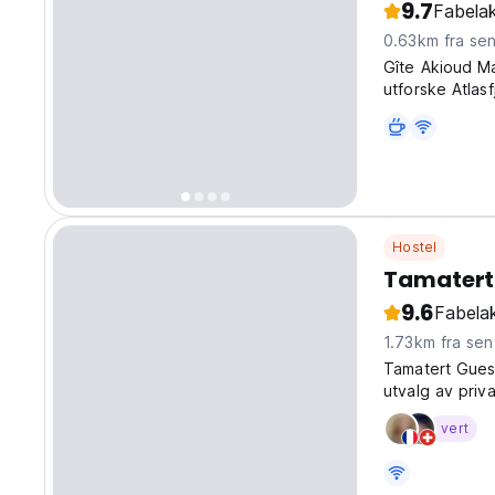
9.7
Fabelak
0.63km fra se
Gîte Akioud Ma
utforske Atlasf
vandrere. (Aut
Hostel
Tamatert
9.6
Fabelak
1.73km fra sen
Tamatert Guest
utvalg av priva
vert