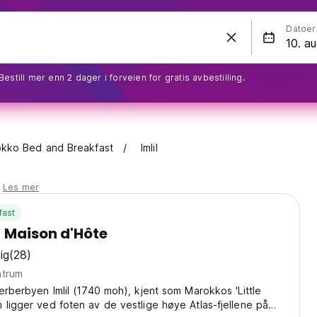
Datoer
Bestill mer enn 2 dager i forveien for gratis avbestilling.
kko Bed and Breakfast
Imlil
.
Les mer
fast
 Maison d'Hôte
ig
(28)
ntrum
berberbyen Imlil (1740 moh), kjent som Marokkos 'Little
 ligger ved foten av de vestlige høye Atlas-fjellene på