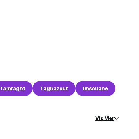
Tamraght
Taghazout
Imsouane
Vis Mer