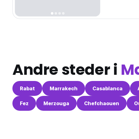
Andre steder i
M
Rabat
Marrakech
Casablanca
Fez
Merzouga
Chefchaouen
O