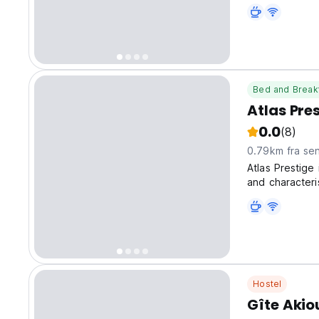
øverste nivå, b
Bed and Break
Atlas Pre
0.0
(8)
0.79km fra se
Atlas Prestige 
and characteri
Toubkal. You w
special attent
Hostel
Gîte Akio