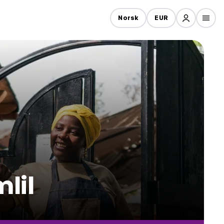
Norsk
EUR
lil