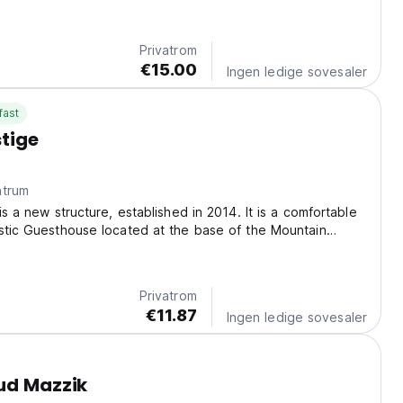
are 1h30 kjøretur sør for Marrakech......
Privatrom
€15.00
Ingen ledige sovesaler
fast
stige
ntrum
is a new structure, established in 2014. It is a comfortable
stic Guesthouse located at the base of the Mountain
ill love our joyful and welcoming staff which will give
ion to your needs making your...
Privatrom
€11.87
Ingen ledige sovesaler
ud Mazzik