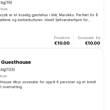
tig
(19)
ntrum
zzik er et koselig gjestehus i Imlil, Marokko. Perfekt for å
jellene og berberkulturen. Ideelt fjellvandrerhjem for
o-translated from original language)
Privatrom
Sovesaler fra
€10.00
€10.00
 Guesthouse
tig
(133)
trum
house tilbyr sovesaler for opptil 6 personer og et bredt
t overnatting.