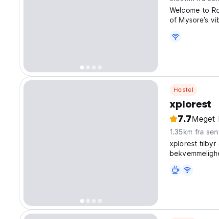
Welcome to Ro
of Mysore’s v
perfectly sit
yoga schools, 
Hostel
xplorest
7.7
Meget 
1.35km fra sen
xplorest tilby
bekvemmelighet
ønsker å nyte 
forretningsreis