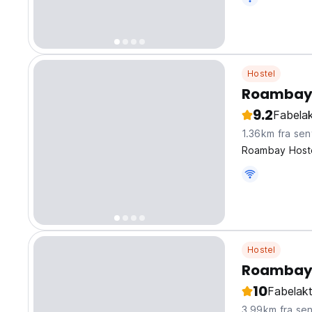
Hostel
Roambay 
9.2
Fabelak
1.36km fra sen
Roambay Hostel
Hostel
Roambay
10
Fabelakt
3.99km fra se