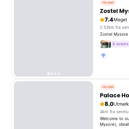
Hostel
Zostel My
7.4
Meget 
2.53km fra se
Zostel Mysore 
8 events
Hostel
Palace Ho
8.0
Utmerk
4km fra sentr
Welcome to ou
Mysore), ideal