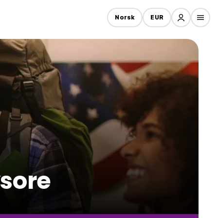
Norsk
EUR
ysore