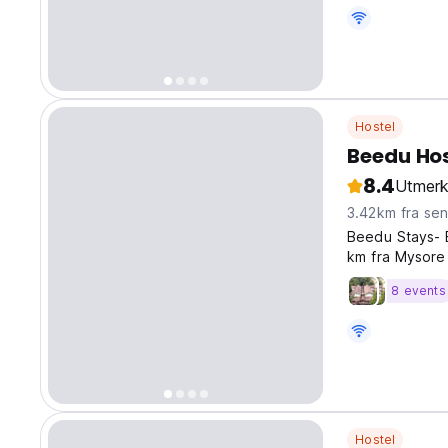
neighbourhood.
out as a hub f
Hostel
Beedu Hos
8.4
Utmerk
3.42km fra se
Beedu Stays- B
km fra Mysore
har to felleso
8 events
og en felles st
Hostel