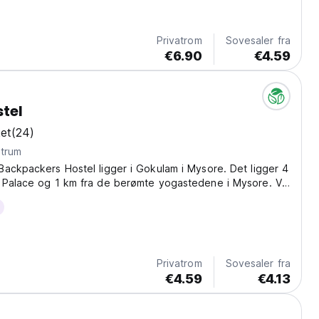
 Among the other hostels in Mysore, our location stands
or yoga enthusiasts and travellers seeking...
Privatrom
Sovesaler fra
€6.90
€4.59
tel
et
(24)
ntrum
ackpackers Hostel ligger i Gokulam i Mysore. Det ligger 4
 Palace og 1 km fra de berømte yogastedene i Mysore. Vi
mråder, et spillrom med TV og skrivebord, et felleskjøkken
ue, og gratis Wi-Fi er tilgjengelig...
Privatrom
Sovesaler fra
€4.59
€4.13