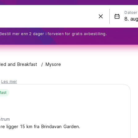
Datoer
Bestill mer enn 2 dager i forveien for gratis avbestilling.
Bed and Breakfast
Mysore
.
Les mer
fast
ntrum
re ligger 15 km fra Brindavan Garden.