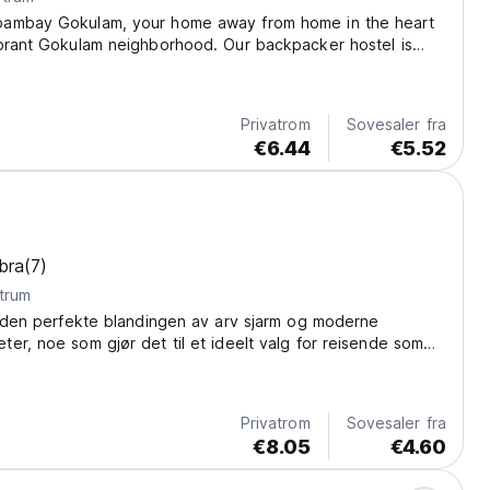
ambay Gokulam, your home away from home in the heart
ibrant Gokulam neighborhood. Our backpacker hostel is
uated amidst the best that Gokulam has to offer—renowned
cozy cafes, delightful restaurants, and...
Privatrom
Sovesaler fra
€6.44
€5.52
bra
(7)
trum
r den perfekte blandingen av arv sjarm og moderne
er, noe som gjør det til et ideelt valg for reisende som
ferien, jobbe eksternt eller legge ut på en
e.
Privatrom
Sovesaler fra
€8.05
€4.60