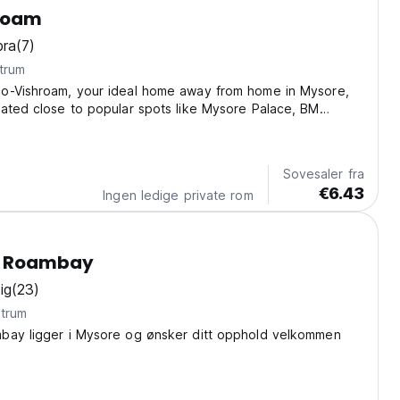
roam
bra
(7)
trum
o-Vishroam, your ideal home away from home in Mysore,
ated close to popular spots like Mysore Palace, BM
and GRS Fantasy Park, we offer a unique experience for
ing for both comfort and adventure. Our...
Sovesaler fra
€6.43
Ingen ledige private rom
i Roambay
ig
(23)
ntrum
bay ligger i Mysore og ønsker ditt opphold velkommen