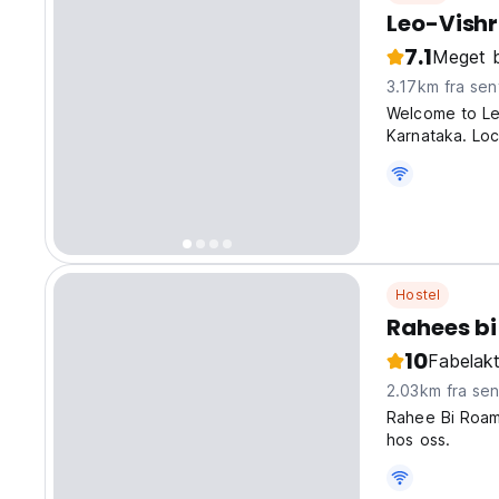
Leo-Vish
7.1
Meget 
3.17km fra sen
Welcome to Le
Karnataka. Loc
Habitat Mall, 
travelers look
Hostel
Rahees b
10
Fabelakt
2.03km fra se
Rahee Bi Roam
hos oss.