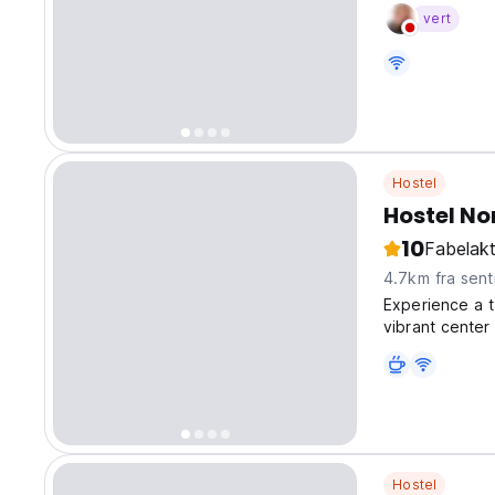
vert
Hostel
Hostel N
10
Fabelakt
4.7km fra sen
Experience a t
vibrant center
picturesque ga
peaceful ambia
Hostel