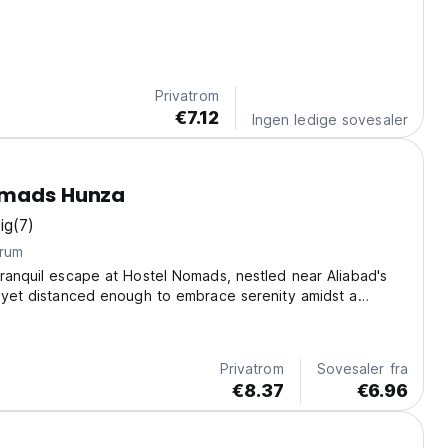
Privatrom
€7.12
Ingen ledige sovesaler
omads Hunza
ig
(7)
trum
ranquil escape at Hostel Nomads, nestled near Aliabad's
 yet distanced enough to embrace serenity amidst a
rden overlooking Rakaposhi. Immerse yourself in the
nce of our garden oasis, where the local...
Privatrom
Sovesaler fra
€8.37
€6.96