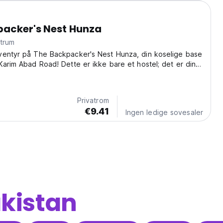
packer's Nest Hunza
ntrum
ventyr på The Backpacker's Nest Hunza, din koselige base
Karim Abad Road! Dette er ikke bare et hostel; det er din
 å utforske den majestetiske skjønnheten i Hunza, Pakistan.
kne opp til en fantastisk...
Privatrom
€9.41
Ingen ledige sovesaler
kistan