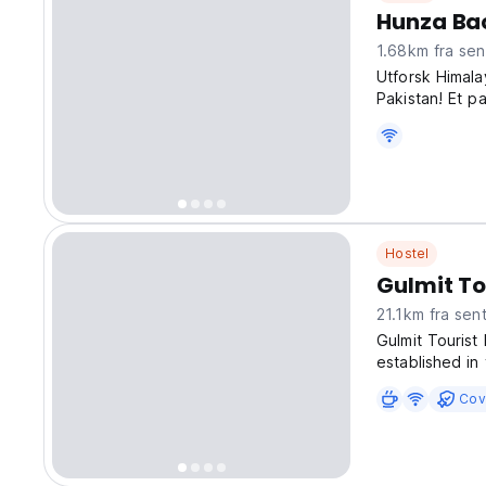
Hunza Ba
1.68km fra se
Utforsk Himala
Pakistan! Et p
uforglemmelig 
Hostel
Gulmit To
21.1km fra sen
Gulmit Tourist 
established in
1980s, it has c
Cov
services to int