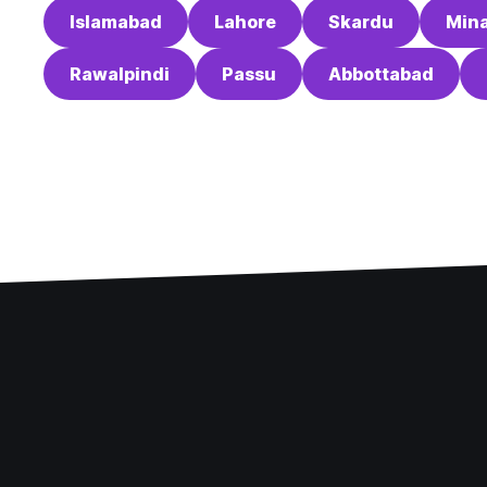
Islamabad
Lahore
Skardu
Min
Rawalpindi
Passu
Abbottabad