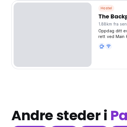
Hostel
The Back
1.88km fra se
Oppdag ditt e
rett ved Main 
startrampe for
Se for deg å vå
Andre steder i
Pa