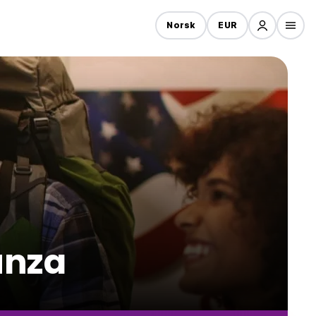
Norsk
EUR
unza