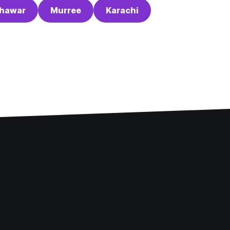
hawar
Murree
Karachi