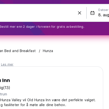
Datoer
Bestill mer enn 2 dager i forveien for gratis avbestilling.
an Bed and Breakfast
Hunza
.
Les mer
 Inn
ig
(13)
ntrum
 Hunza Valley vil Old Hunza Inn være det perfekte valget.
g fasiliteter for å møte alle dine behov.