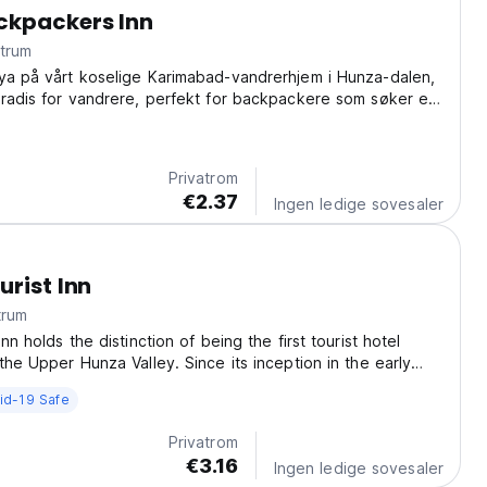
ckpackers Inn
ntrum
ya på vårt koselige Karimabad-vandrerhjem i Hunza-dalen,
aradis for vandrere, perfekt for backpackere som søker et
eventyr. (Auto-translated from original language)
Privatrom
€2.37
Ingen ledige sovesaler
urist Inn
trum
Inn holds the distinction of being the first tourist hotel
 the Upper Hunza Valley. Since its inception in the early
onsistently delivered traditional hospitality and high-quality
id-19 Safe
ernational, domestic,...
Privatrom
€3.16
Ingen ledige sovesaler