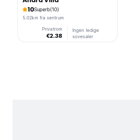
Anara Villa
10
Superb
(10)
5.02km fra sentrum
Privatrom
Ingen ledige
€2.38
sovesaler