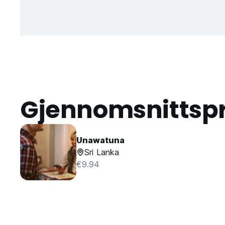
Gjennomsnittspr
Unawatuna
Sri Lanka
€9.94