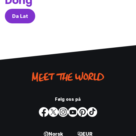
Dong
Da Lat
Følg oss på
Norsk
EUR