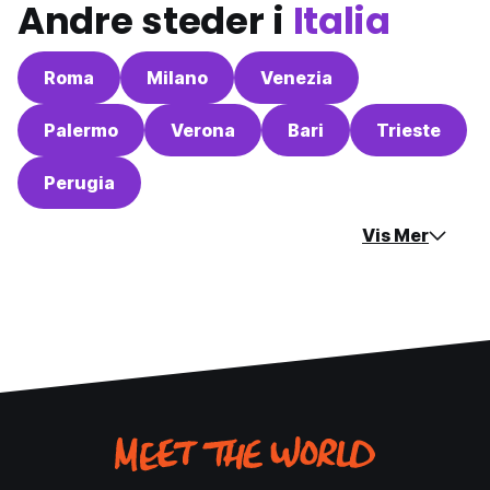
Andre steder i
Italia
Roma
Milano
Venezia
Palermo
Verona
Bari
Trieste
Perugia
Vis Mer