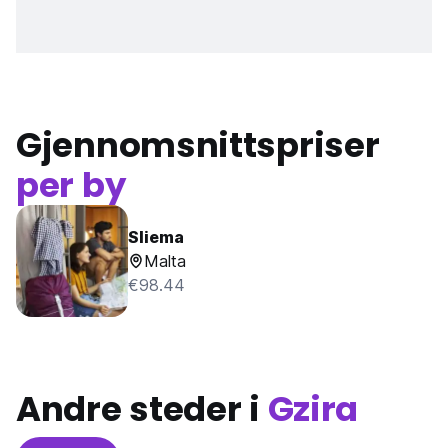
Gjennomsnittspriser
per by
Sliema
Malta
€98.44
Andre steder i
Gzira