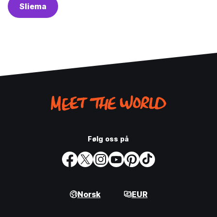
Sliema
Følg oss på
Norsk
EUR