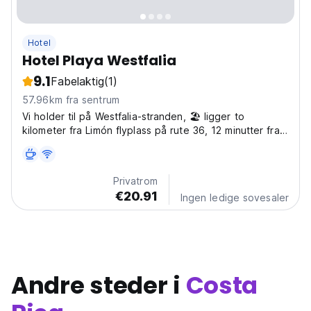
Hotel
Hotel Playa Westfalia
9.1
Fabelaktig
(1)
57.96km fra sentrum
Vi holder til på Westfalia-stranden, 🏖️ ligger to
kilometer fra Limón flyplass på rute 36, 12 minutter fra
byen Limón og 35 km fra Cahuita og 52 km fra Puerto
Viejo. Regionen var befolket av urfolk før spanjolenes
ankomst, og i september 1502 ankom Christopher...
Privatrom
€20.91
Ingen ledige sovesaler
Andre steder i
Costa