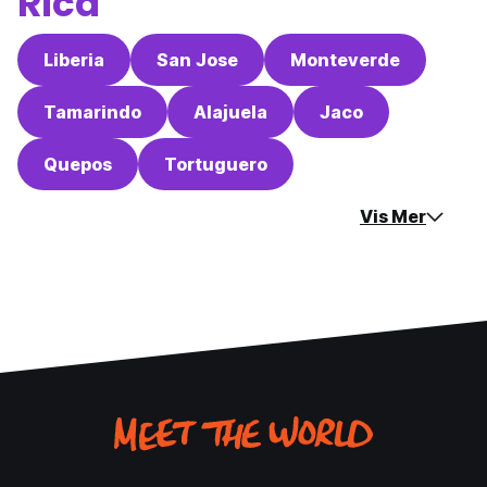
Rica
Liberia
San Jose
Monteverde
Tamarindo
Alajuela
Jaco
Quepos
Tortuguero
Vis Mer