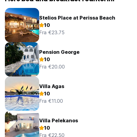
Stelios Place at Perissa Beach
10
Fra €23.75
Pension George
10
Fra €20.00
Villa Agas
10
Fra €11.00
Villa Pelekanos
10
Fra €22.50