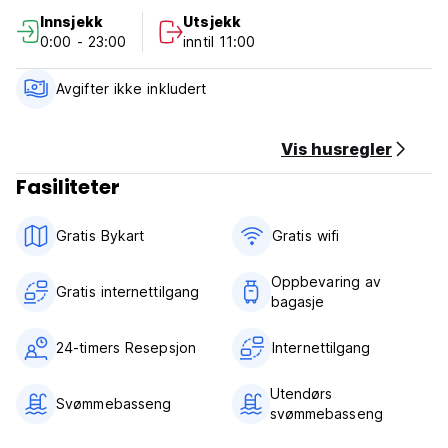
30. september.
Innsjekk
Utsjekk
Det er ikke kjøkkenbrukerkunder!!!
0:00 - 23:00
inntil 11:00
Overfør det tilbys ikke gratis!!! (Auto-translated from original
language)
Avgifter ikke inkludert
Vis husregler
Fasiliteter
Gratis Bykart
Gratis wifi‎
Oppbevaring av
Gratis internettilgang
bagasje
24-timers Resepsjon
Internettilgang
Utendørs
Svømmebasseng
svømmebasseng