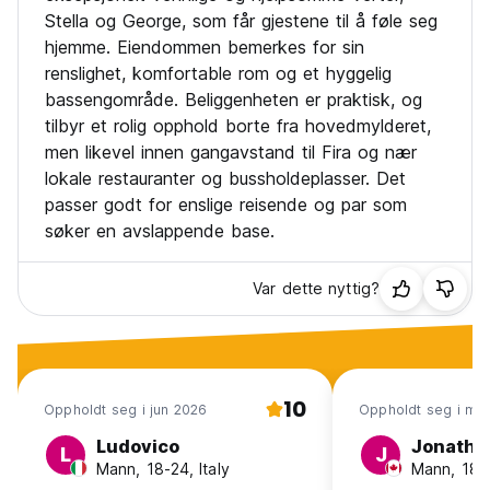
Stella og George, som får gjestene til å føle seg
hjemme. Eiendommen bemerkes for sin
renslighet, komfortable rom og et hyggelig
bassengområde. Beliggenheten er praktisk, og
tilbyr et rolig opphold borte fra hovedmylderet,
men likevel innen gangavstand til Fira og nær
lokale restauranter og bussholdeplasser. Det
passer godt for enslige reisende og par som
søker en avslappende base.
Var dette nyttig?
10
Oppholdt seg i jun 2026
Oppholdt seg i ma
Ludovico
Jonatha
L
J
Mann, 18-24, Italy
Mann, 18-