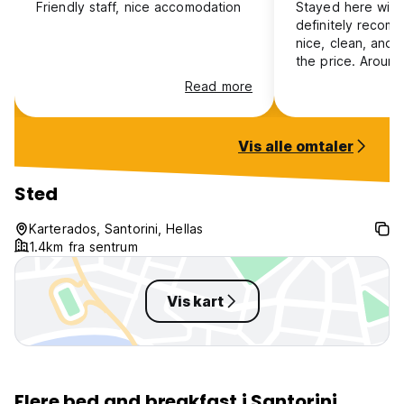
Friendly staff, nice accomodation
Stayed here with 
definitely recom
nice, clean, and 
the price. Around
to Fira, close to 
Read more
great restaurants
distance. Stella 
were very kind t
Vis alle omtaler
busses worked an
to the airport. If 
Santorini I’ll defin
Sted
Karterados, Santorini, Hellas
1.4km fra sentrum
Vis kart
Flere bed and breakfast i Santorini