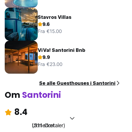
Stavros Villas
9.6
Fra €15.00
ViVa! Santorini Bnb
9.9
Fra €23.00
Se alle Guesthouses i Santorini
Om
Santorini
8.4
Utmerket
(511 Omtaler)