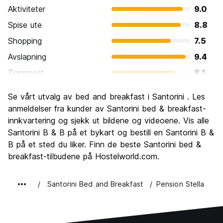
Aktiviteter
9.0
Spise ute
8.8
Shopping
7.5
Avslapning
9.4
Transport
8.1
Sightseeing
9.1
Se vårt utvalg av bed and breakfast i Santorini . Les
Kultur
8.3
anmeldelser fra kunder av Santorini bed & breakfast-
Feste
innkvartering og sjekk ut bildene og videoene. Vis alle
7.5
Santorini B & B på et bykart og bestill en Santorini B &
Verdi for pengene
8.1
B på et sted du liker. Finn de beste Santorini bed &
breakfast-tilbudene på Hostelworld.com.
Santorini Bed and Breakfast
Pension Stella