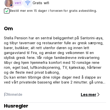
Gratis wifi‎
vert
Bestill mer enn 15 dager i forveien for gratis avbestilling.
Om
Stella Pension har en sentral beliggenhet på Santorini-øya,
og tilbyr tavernaer og restauranter fulle av gresk særpreg,
barer, butikker, alt rett utenfor døren og innen lett
gangavstand til Fira, og ønsker deg velkommen til en
idyllisk gresk ferie. Vår rolige familiedrevne innkvartering
tilbyr deg hjem hjemmefra komfort med 10 romslige rene
rom, eget bad, luftkondisjonering, TV, kjøleskap, hårføner
og de fleste med privat balkong,
Du kan enten tilbringe dine rolige dager med å slappe av
ved vårt privateide basseng eller bare 2 minutter. gå unna,
dra nytte av våre hyppige lokale busstjenester, som tar deg
til alle hot spots, slik at du ikke går glipp av noe som vår
Les mer
Anmelde
vakre øy har å tilby.
Husregler
Vennligst merk: Du kan bruke bassenget mellom 1. mai og