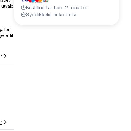
olade.
 utvalg
Bestilling tar bare 2 minutter
Øyeblikkelig bekreftelse
lleri,
øre til
rnberg
r
al-
st-
 det
r