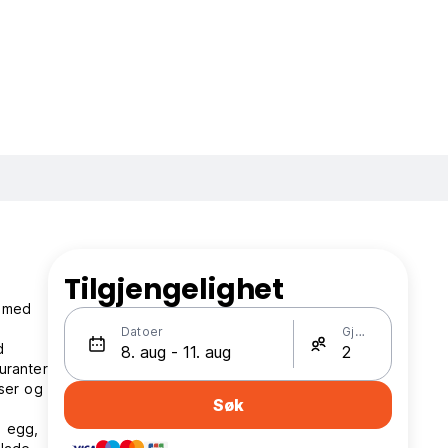
Tilgjengelighet
r med
Datoer
Gjester
d
auranter
sser og
Søk
e egg,