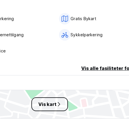
arkering
Gratis Bykart
ternettilgang
Sykkelparkering
ice
Vis alle fasiliteter f
Vis kart