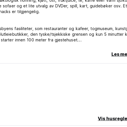
kologisk honning, kjøtt, ost, fruktjuice, te, kaffe eller varm sjok
 sofaer og et lite utvalg av DVDer, spill, kart, guidebøker osv. Et
cks er tilgjengelig.
byens fasiliteter, som restauranter og kafeer, togmuseum, kunstga
utleiebutikker, den tyske/tsjekkiske grensen og kun 5 minutter kj
 starter innen 100 meter fra gjestehuset.
lom München og Praha, som sammen med Salzburg, Regensburg, Nü
Les me
ske skogen er en del av det største skogkledde området i Sentr
 et område med enestående naturlig skjønnhet, beliggende i Sørø
n Donau. Nasjonalparkene Bayerischer Wald (D) og Sumava (CZ) og
tenfor døren. (Auto-translated from original language)
Vis husregle