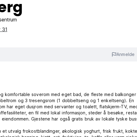
erg
sentrum
r 31
Anmelde
e og komfortable soverom med eget bad, de fleste med balkonge
obbeltrom og 3 tresengsrom (1 dobbeltseng og 1 enkeltseng). En
rom har eget dusjrom med servanter og toalett, flatskjerm-TV, me
affefasiliteter, en fil med lokal informasjon, steder å besøke, rest
le eiendommen. Gjestene har også gratis bruk av lokale tyske bu
 et utvalg frokostblandinger, økologisk yoghurt, frisk frukt, kokt