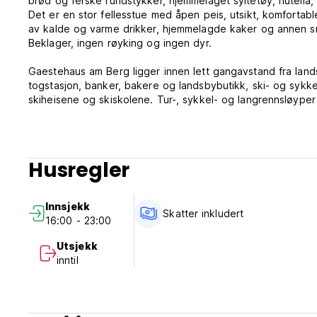
brød og ferske rundstykker, hjemmelaget syltetøy, nutella, ø
Det er en stor fellesstue med åpen peis, utsikt, komfortable
av kalde og varme drikker, hjemmelagde kaker og annen sna
Beklager, ingen røyking og ingen dyr.
Gaestehaus am Berg ligger innen lett gangavstand fra lands
togstasjon, banker, bakere og landsbybutikk, ski- og sykkel
skiheisene og skiskolene. Tur-, sykkel- og langrennsløyper
Gjestehuset ligger i den bayerske skogen, halvveis mel
og Passau er mindre enn 3 timers kjøretur unna. Den bayer
Europa, ofte referert til som "Europas grønne tak". Det er
Husregler
Tyskland, på grensen til Tsjekkia, nær Østerrike og elve
høyeste fjellet i regionen, Grosser Arber (1456m) er rett u
Innsjekk
Skatter inkludert
16:00 - 23:00
Utsjekk
inntil