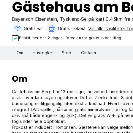
Gästehaus am B
Bayerisch Eisenstein
,
Tyskland
Se på kart
0.45km fra 
Vis alle fasiliteter fo
Gratis wifi‎
Gratis frokost‎
Bestill mer enn 2 dager i forveien for gratis avbestilling.
Om
Husregler
Sted
Omtaler
Om
Gästehaus am Berg har 13 romslige, individuelt innreded
utsikt over landsbyen og utover. Det er 2 enkeltrom, 8 d
barneseng er tilgjengelig uten ekstra kostnad. Hvert sove
integrert DVD-spiller, hårføner, gratis mineralvann, te- og k
osv. (på både engelsk og tysk). Det er gratis Wi-Fi på he
tog under hele oppholdet.
Frokost er inkludert i romprisen. Gjestene kan velge mellom