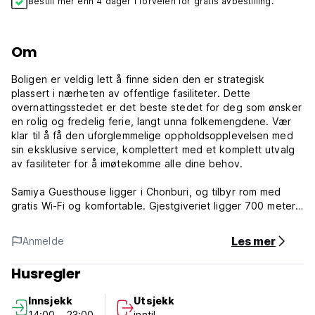
Bestill mer enn 4 dager i forveien for gratis avbestilling.
Om
Boligen er veldig lett å finne siden den er strategisk
plassert i nærheten av offentlige fasiliteter. Dette
overnattingsstedet er det beste stedet for deg som ønsker
en rolig og fredelig ferie, langt unna folkemengdene. Vær
klar til å få den uforglemmelige oppholdsopplevelsen med
sin eksklusive service, komplettert med et komplett utvalg
av fasiliteter for å imøtekomme alle dine behov.
Samiya Guesthouse ligger i Chonburi, og tilbyr rom med
gratis Wi-Fi og komfortable. Gjestgiveriet ligger 700 meter
fra Bangsaen-stranden. Alle de koselige rommene har
klimaanlegg, møbler, flatskjerm-TV med kabelkanaler og
Les mer
Anmelde
kjøleskap. og eget bad med dusj, varmt vann og gratis
badeprodukter.
Husregler
Vilkår og retningslinjer for eiendom:
Innsjekk
Utsjekk
14:00 - 23:00
inntil