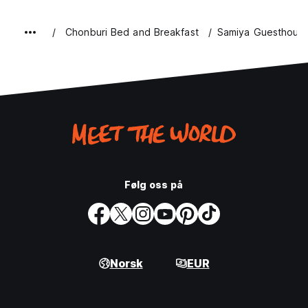
Chonburi Bed and Breakfast
Samiya Guesthous
Følg oss på
Norsk
EUR