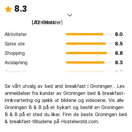
8.3
Utmerket
(42 Omtaler)
Aktiviteter
8.0
Spise ute
8.5
Shopping
8.8
Avslapning
8.3
Transport
8.3
Sightseeing
7.8
Se vårt utvalg av bed and breakfast i Groningen . Les
Kultur
8.3
anmeldelser fra kunder av Groningen bed & breakfast-
Feste
innkvartering og sjekk ut bildene og videoene. Vis alle
8.6
Groningen B & B på et bykart og bestill en Groningen
Verdi for pengene
7.8
B & B på et sted du liker. Finn de beste Groningen bed
& breakfast-tilbudene på Hostelworld.com.