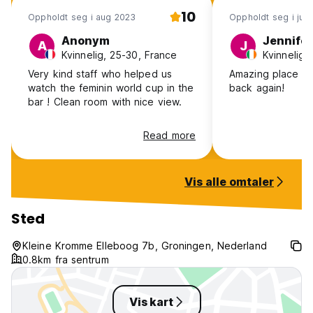
10
Oppholdt seg i aug 2023
Oppholdt seg i jun
Anonym
Jennifer
A
J
Kvinnelig, 25-30, France
Kvinnelig, 
Very kind staff who helped us
Amazing place to 
watch the feminin world cup in the
back again!
bar ! Clean room with nice view.
Read more
Vis alle omtaler
Sted
Kleine Kromme Elleboog 7b, Groningen, Nederland
0.8km fra sentrum
Vis kart