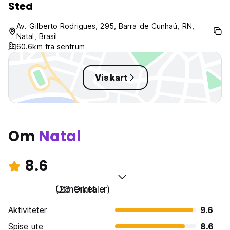
Sted
Av. Gilberto Rodrigues, 295, Barra de Cunhaú, RN,
Natal, Brasil
60.6km fra sentrum
Vis kart
Om
Natal
8.6
Utmerket
(28 Omtaler)
Aktiviteter
9.6
Spise ute
8.6