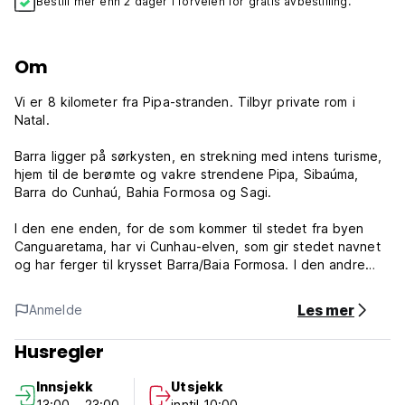
Bestill mer enn 2 dager i forveien for gratis avbestilling.
Om
Vi er 8 kilometer fra Pipa-stranden. Tilbyr private rom i
Natal.
Barra ligger på sørkysten, en strekning med intens turisme,
hjem til de berømte og vakre strendene Pipa, Sibaúma,
Barra do Cunhaú, Bahia Formosa og Sagi.
I den ene enden, for de som kommer til stedet fra byen
Canguaretama, har vi Cunhau-elven, som gir stedet navnet
og har ferger til krysset Barra/Baia Formosa. I den andre
enden, på grensen til Sibaúma-stranden, har vi Catu-elven,
hvor fergene som krysser Pipa/Barra seiler.
Les mer
Anmelde
Arte Sagrada Hospedarias retningslinjer og betingelser:
Husregler
Avbestillingsregler: 1 dager før ankomst. Ved sen
Innsjekk
Utsjekk
avbestilling eller manglende oppmøte, vil du bli belastet
13:00 - 23:00
inntil 10:00