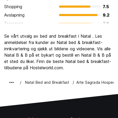
Shopping
7.5
Avslapning
9.2
Transport
7.8
Sightseeing
8.7
Se vårt utvalg av bed and breakfast i Natal . Les
Kultur
8.9
anmeldelser fra kunder av Natal bed & breakfast-
Feste
innkvartering og sjekk ut bildene og videoene. Vis alle
8.1
Natal B & B på et bykart og bestill en Natal B & B på
Verdi for pengene
8.7
et sted du liker. Finn de beste Natal bed & breakfast-
tilbudene på Hostelworld.com.
Natal Bed and Breakfast
Arte Sagrada Hospedar