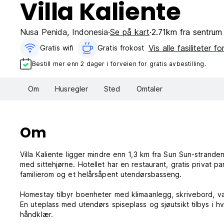
Villa Kaliente
Nusa Penida
,
Indonesia
Se på kart
2.71km fra sentrum
Vis alle fasiliteter f
Gratis wifi‎
Gratis frokost‎
Bestill mer enn 2 dager i forveien for gratis avbestilling.
Om
Husregler
Sted
Omtaler
Om
Villa Kaliente ligger mindre enn 1,3 km fra Sun Sun-strande
med sittehjørne. Hotellet har en restaurant, gratis privat p
familierom og et helårsåpent utendørsbasseng.
Homestay tilbyr boenheter med klimaanlegg, skrivebord, va
En uteplass med utendørs spiseplass og sjøutsikt tilbys i
håndklær.