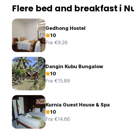
Flere bed and breakfast i N
Fester
Fester/arrangementer er ikke tillatt
Kjæledyr
Gedhong Hostel
Kjæledyr er ikke tillatt.
10
Fra €9.26
(Auto-translated from original language)
Dangin Kubu Bungalow
10
Fra €15.89
Kurnia Guest House & Spa
10
Fra €14.66