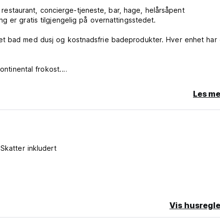
en restaurant, concierge-tjeneste, bar, hage, helårsåpent
 er gratis tilgjengelig på overnattingsstedet.
get bad med dusj og kostnadsfrie badeprodukter. Hver enhet har
ontinental frokost.
Les me
h, Dalem Ped Temple og Friends of the National Parks Foundation
Skatter inkludert
Vis husregle