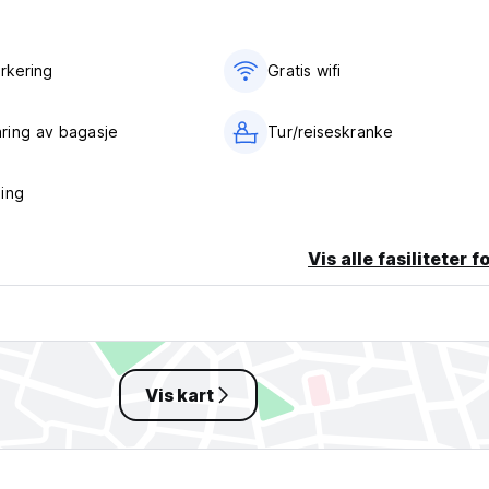
arkering
Gratis wifi‎
må betales separat under oppholdet.
ring av bagasje
Tur/reiseskranke
er. Sjekk det valgte alternativet for mer informasjon.
men.
ing
Vis alle fasiliteter f
Vis kart
retten til å reservere et beløp på kortet ditt før innsjekking.