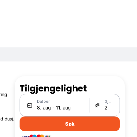
Tilgjengelighet
ring
Datoer
Gjester
d dusj.
Søk