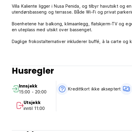
Villa Kaliente ligger i Nusa Penida, og tilbyr havutsikt og 
utendørsbasseng og terrasse. Både Wi-Fi og privat parkering
Boenhetene har balkong, klimaanlegg, flatskjerm-TV og e
en uteplass med utsikt over bassenget.
Daglige frokostalternativer inkluderer buffé, à la carte og k
Bilutleie er tilgjengelig på Villa Kaliente.
Populære attraksjoner i nærheten inkluderer Sun Sun Beac
Husregler
Innsjekking
Fra 14.00 til 22.00
Innsjekk
Kredittkort ikke akseptert
15:00 - 20:00
Sjekk ut
Fra 8:00 til 11:00
Utsjekk
inntil 11:00
Barn og senger
Barnepolitikk
Barn i alle aldre er velkomne.