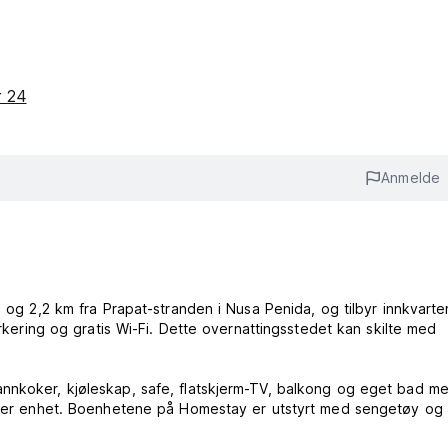
or 24
Anmelde
n og 2,2 km fra Prapat-stranden i Nusa Penida, og tilbyr innkvarte
arkering og gratis Wi-Fi. Dette overnattingsstedet kan skilte med
nnkoker, kjøleskap, safe, flatskjerm-TV, balkong og eget bad me
 hver enhet. Boenhetene på Homestay er utstyrt med sengetøy og