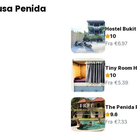
usa Penida
Hostel Buki
10
Fra €6.97
Tiny Room H
10
Fra €5.39
The Penida 
9.6
Fra €7.33