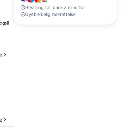
Bestilling tar bare 2 minutter
Øyeblikkelig bekreftelse
 også
r
.
r