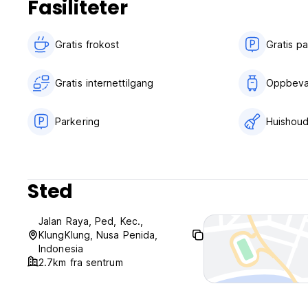
Fasiliteter
Regler for barneseng og ekstra seng
0-3 år
Barneseng på forespørsel
Gratis frokost‎
Gratis p
Rp 350 000 per barn, per natt
Priser for barnesenger er ikke inkludert i totalprisen. De 
Gratis internettilgang
Oppbeva
Antall tillatte barnesenger avhenger av alternativet du velg
Det er ingen ekstra senger tilgjengelig på denne eiendom
Parkering
Huishoud
Alle barnesenger er avhengig av tilgjengelighet.
Ingen aldersbegrensning
Sted
Det er ingen alderskrav for innsjekking
Godkjente betalingsmåter
Jalan Raya, Ped, Kec.,
MaestroMastercardVisaUnionPay kredittkortDiners Club
KlungKlung, Nusa Penida,
Kontanter godtas ikke
Indonesia
Villa Kaliente godkjenner disse kortene, og forbeholder seg 
2.7km fra sentrum
Røyking
Røyking er ikke tillatt.