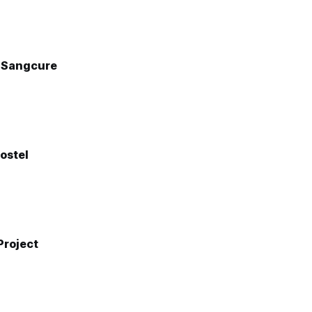
t Sangcure
ostel
Project