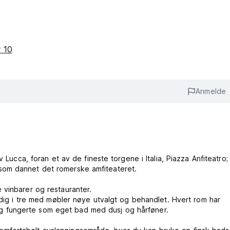
r 10
Anmelde
 Lucca, foran et av de fineste torgene i Italia, Piazza Anfiteatro; 
som dannet det romerske amfiteateret.
 vinbarer og restauranter.
erdig i tre med møbler nøye utvalgt og behandlet. Hvert rom har
V, og fungerte som eget bad med dusj og hårføner.