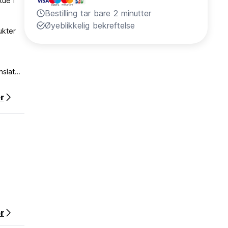
ue i
Bestilling tar bare 2 minutter
Øyeblikkelig bekreftelse
ukter
anslated
r
r