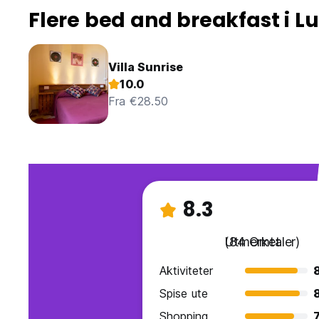
Flere bed and breakfast i L
Villa Sunrise
10.0
Fra €28.50
8.3
Utmerket
(84 Omtaler)
Aktiviteter
Spise ute
Shopping
7