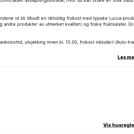
mfortabelt avslapningsområde, hvor du kan bruke en finsk badst
Kundene vil bli tilbudt en rikholdig frokost med typiske Lucca-prod
 andre produkter av utmerket kvalitet) og friske fruktsalater. En
ankomsttid, utsjekking innen kl. 15.00, frokost inkludert (Auto-tr
Les me
Vis husregle