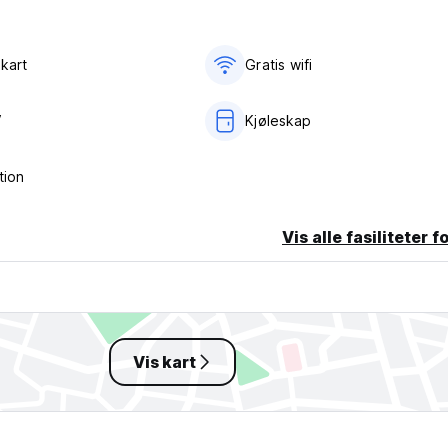
kart
Gratis wifi‎
V
Kjøleskap
tion
Vis alle fasiliteter f
Vis kart