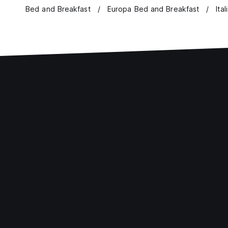
Bed and Breakfast
Europa Bed and Breakfast
Ita