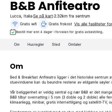
B&B Anfiteatro
Lucca
,
Italia
Se på kart
2.32km fra sentrum
Vis alle fasiliteter fo
Gratis wifi‎
Gratis frokost‎
Bestill mer enn 4 dager i forveien for gratis avbestilling.
Om
Husregler
Sted
Omtaler
Om
Bed & Breakfast Anfiteatro ligger i det historiske sentrum av
stuevinduene kan du beundre restene av eldgamle søyler 
Vår beliggenhet er veldig sentral og nær B&B er det mange
B&B tilbyr overnatting i 5 rom (3 doble og 2 doble) alle f
klimaanlegg, minibar, gratis internettilgang og satellitt-T