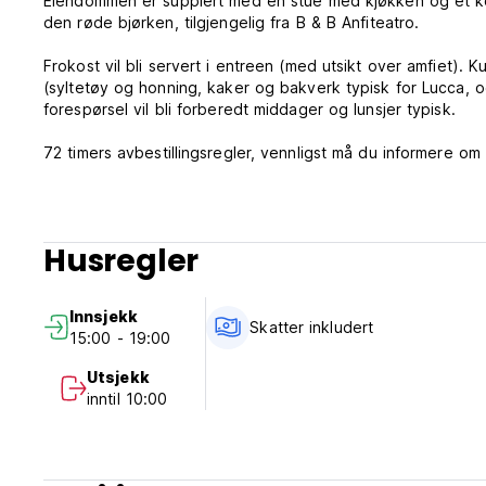
Eiendommen er supplert med en stue med kjøkken og et ko
den røde bjørken, tilgjengelig fra B & B Anfiteatro.
Frokost vil bli servert i entreen (med utsikt over amfiet). 
(syltetøy og honning, kaker og bakverk typisk for Lucca, og
forespørsel vil bli forberedt middager og lunsjer typisk.
72 timers avbestillingsregler, vennligst må du informere om 
from original language)
Husregler
Innsjekk
Skatter inkludert
15:00 - 19:00
Utsjekk
inntil 10:00