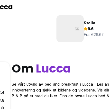
ucca
Stella
9.6
Fra €26.67
Om
Lucca
Se vårt utvalg av bed and breakfast i Lucca . Les a
innkvartering og sjekk ut bildene og videoene. Vis al
8.4
B & B på et sted du liker. Finn de beste Lucca bed 
8.8
.8