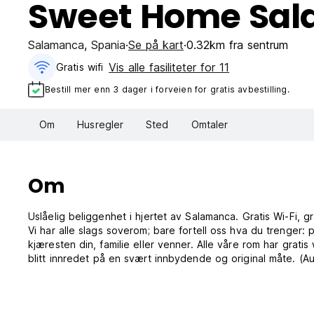
Sweet Home Sa
Salamanca
,
Spania
Se på kart
0.32km fra sentrum
Vis alle fasiliteter for 11
Gratis wifi‎
Bestill mer enn 3 dager i forveien for gratis avbestilling.
Om
Husregler
Sted
Omtaler
Om
Uslåelig beliggenhet i hjertet av Salamanca. Gratis Wi-Fi, 
Vi har alle slags soverom; bare fortell oss hva du trenger:
kjæresten din, familie eller venner. Alle våre rom har grati
blitt innredet på en svært innbydende og original måte. (Au