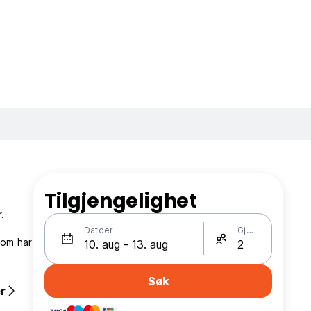
Tilgjengelighet
.
Datoer
Gjester
rom har
Søk
r