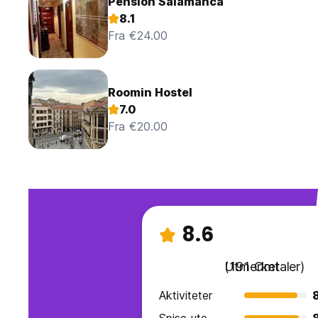
Pension Salamanca
8.1
Fra €24.00
Roomin Hostel
7.0
Fra €20.00
8.6
Utmerket
(191 Omtaler)
Aktiviteter