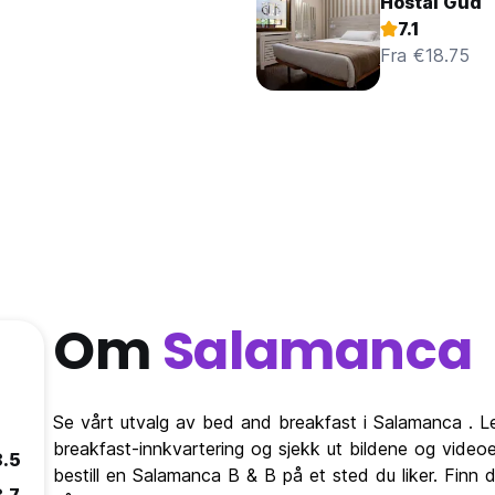
Hostal Gud
7.1
Fra €18.75
Om
Salamanca
Se vårt utvalg av bed and breakfast i Salamanca . 
breakfast-innkvartering og sjekk ut bildene og video
8.5
bestill en Salamanca B & B på et sted du liker. Finn