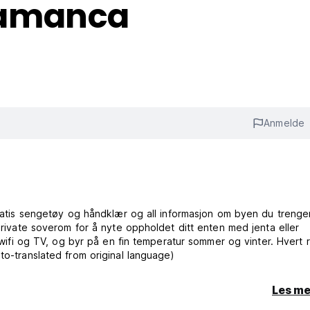
lamanca
Anmelde
gratis sengetøy og håndklær og all informasjon om byen du trenger
 private soverom for å nyte oppholdet ditt enten med jenta eller
s wifi og TV, og byr på en fin temperatur sommer og vinter. Hvert 
to-translated from original language)
Les me