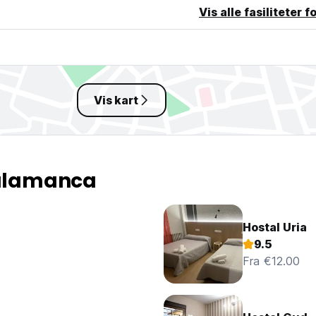
Vis alle fasiliteter f
Vis kart
Salamanca
Hostal Uria
9.5
Fra €12.00