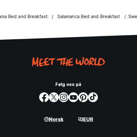
nia Bed and Breakfast
Salamanca Bed and Breakfast
Swe
Følg oss på
Norsk
EUR