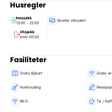
Husregler
Innsjekk
Skatter inkludert
13:00 - 22:00
Utsjekk
inntil 00:00
Fasiliteter
Gratis Bykart
Gratis wif
Huishouding
Resepsjo
Wi-Fi
Te / Kaff