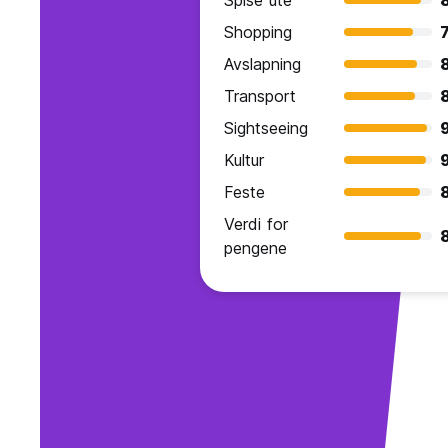
Spise ute
Shopping
7
Avslapning
Transport
8
Sightseeing
Kultur
Feste
Verdi for
pengene