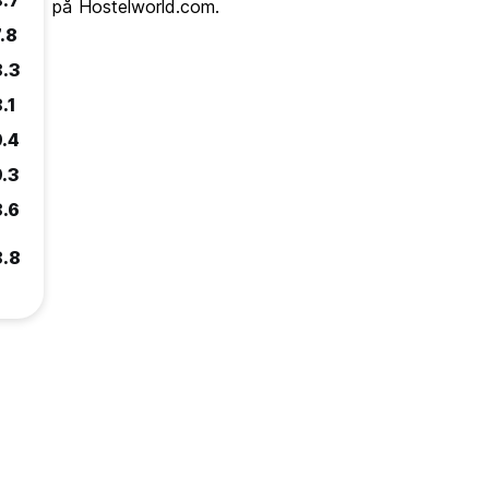
8.7
på Hostelworld.com.
.8
8.3
.1
9.4
9.3
8.6
8.8