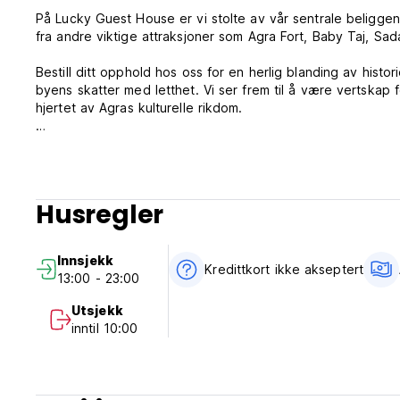
På Lucky Guest House er vi stolte av vår sentrale beliggen
fra andre viktige attraksjoner som Agra Fort, Baby Taj, Sad
Bestill ditt opphold hos oss for en herlig blanding av histo
byens skatter med letthet. Vi ser frem til å være vertskap
hjertet av Agras kulturelle rikdom.
Utforsk nettsiden vår: https://www.luckyhotelandrestaurant
For viktig informasjon, bla gjennom vår katalog: https://
Husregler
For plasseringsdetaljer, klikk her: https://maps.app.goo.
Takk for at du vurderer Lucky Guest House. Vi er ivrige ett
Innsjekk
language)
Kredittkort ikke akseptert
13:00 - 23:00
Utsjekk
inntil 10:00