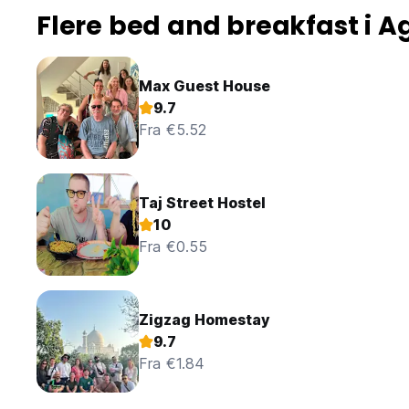
Flere bed and breakfast i A
Max Guest House
9.7
Fra €5.52
Taj Street Hostel
10
Fra €0.55
Zigzag Homestay
9.7
Fra €1.84