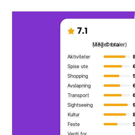
7.1
Meget bra
(137 Omtaler)
Aktiviteter
Spise ute
Shopping
Avslapning
Transport
Sightseeing
9
Kultur
Feste
Verdi for