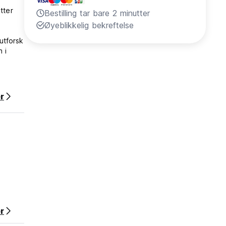
tter
Bestilling tar bare 2 minutter
Øyeblikkelig bekreftelse
utforsk
 i
r
inal
r