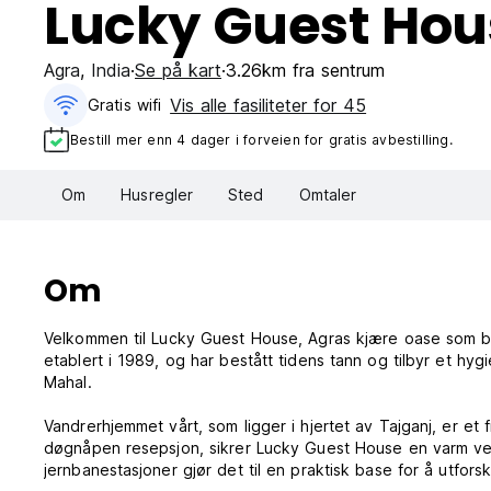
Lucky Guest Hou
Agra
,
India
Se på kart
3.26km fra sentrum
Vis alle fasiliteter for 45
Gratis wifi‎
Bestill mer enn 4 dager i forveien for gratis avbestilling.
Om
Husregler
Sted
Omtaler
Om
Velkommen til Lucky Guest House, Agras kjære oase som b
etablert i 1989, og har bestått tidens tann og tilbyr et hyg
Mahal.
Vandrerhjemmet vårt, som ligger i hjertet av Tajganj, er et
døgnåpen resepsjon, sikrer Lucky Guest House en varm velko
jernbanestasjoner gjør det til en praktisk base for å utfor