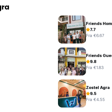
gra
Friends Hom
7.7
Fra €6.67
Friends Gue
9.8
Fra €1.83
Zostel Agra
9.5
Fra €4.55