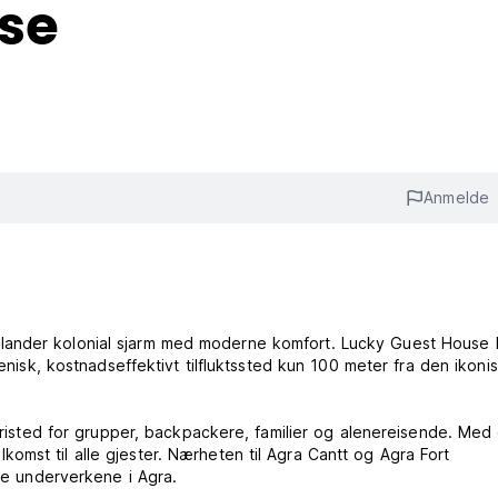
se
Anmelde
lander kolonial sjarm med moderne komfort. Lucky Guest House 
ienisk, kostnadseffektivt tilfluktssted kun 100 meter fra den ikoni
 fristed for grupper, backpackere, familier og alenereisende. Med
mst til alle gjester. Nærheten til Agra Cantt og Agra Fort
ske underverkene i Agra.