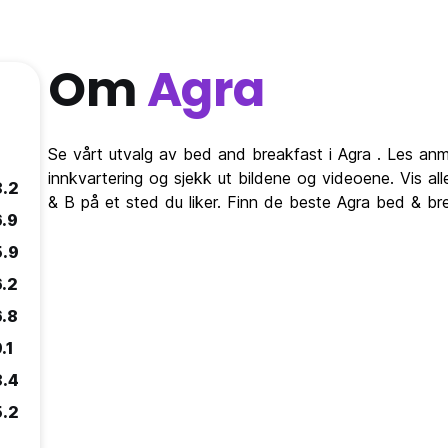
Om
Agra
Se vårt utvalg av bed and breakfast i Agra . Les anm
innkvartering og sjekk ut bildene og videoene. Vis al
8.2
& B på et sted du liker. Finn de beste Agra bed & br
6.9
5.9
6.2
6.8
.1
8.4
5.2