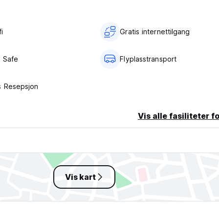
i‎
Gratis internettilgang
 Safe
Flyplasstransport
s Resepsjon
Vis alle fasiliteter f
Vis kart