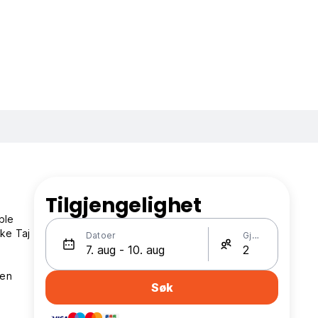
Tilgjengelighet
ble
ske Taj
Datoer
Gjester
 en
Søk