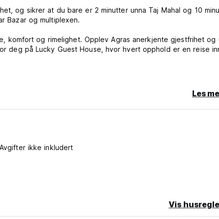
het, og sikrer at du bare er 2 minutter unna Taj Mahal og 10 minu
ar Bazar og multiplexen.
rie, komfort og rimelighet. Opplev Agras anerkjente gjestfrihet og 
 for deg på Lucky Guest House, hvor hvert opphold er en reise inn
.com/
Les me
wa.me/c/919359669192
gl/8PaURYhrdyHGVviP6
er å gjøre oppholdet ditt minneverdig! (Auto-translated from orig
Avgifter ikke inkludert
Vis husregle