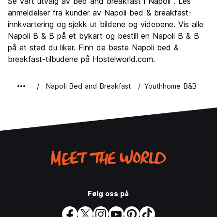
Se vårt utvalg av bed and breakfast i Napoli . Les
Kultur
8.5
anmeldelser fra kunder av Napoli bed & breakfast-
Feste
innkvartering og sjekk ut bildene og videoene. Vis alle
7.0
Napoli B & B på et bykart og bestill en Napoli B & B
Verdi for pengene
8.4
på et sted du liker. Finn de beste Napoli bed &
breakfast-tilbudene på Hostelworld.com.
Napoli Bed and Breakfast
Youthhome B&B
Følg oss på