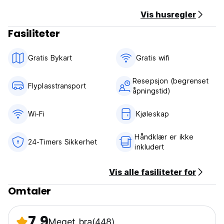
Vis husregler
Fasiliteter
Gratis Bykart
Gratis wifi‎
Resepsjon (begrenset
Flyplasstransport
åpningstid)
Wi-Fi
Kjøleskap
Håndklær er ikke
24-Timers Sikkerhet
inkludert
Vis alle fasiliteter for
Omtaler
7.9
Meget bra
(448)