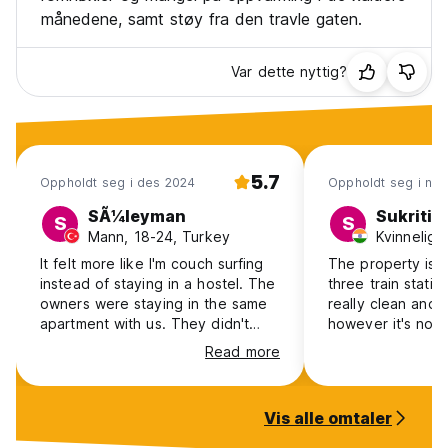
månedene, samt støy fra den travle gaten.
Var dette nyttig?
5.7
Oppholdt seg i des 2024
Oppholdt seg i no
SÃ¼leyman
Sukriti
S
S
Mann, 18-24, Turkey
Kvinnelig, 
It felt more like I'm couch surfing
The property is c
instead of staying in a hostel. The
three train station
owners were staying in the same
really clean and 
apartment with us. They didn't
however it's not 
even give me a key, I just ringed
The hosts stay wi
Read more
the bell and said my name instead.
same premises a
The room doesn't have any
rules that must b
heating and it was really cold at
centrally located
Vis alle omtaler
night. When I asked them about it,
isn't very safe. I
they told me that they don't have
spending a night 