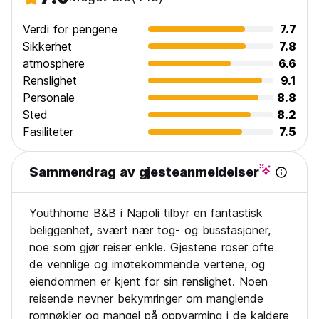
Verdi for pengene
7.7
Sikkerhet
7.8
atmosphere
6.6
Renslighet
9.1
Personale
8.8
Sted
8.2
Fasiliteter
7.5
Sammendrag av gjesteanmeldelser
Youthhome B&B i Napoli tilbyr en fantastisk
beliggenhet, svært nær tog- og busstasjoner,
noe som gjør reiser enkle. Gjestene roser ofte
de vennlige og imøtekommende vertene, og
eiendommen er kjent for sin renslighet. Noen
reisende nevner bekymringer om manglende
romnøkler og mangel på oppvarming i de kaldere