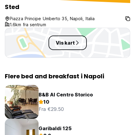
heating as well. However, beside
are travelling in N
Sted
all these, they were nice people.
Piazza Principe Umberto 35, Napoli, Italia
1.6km fra sentrum
Vis kart
Flere bed and breakfast i Napoli
B&B Al Centro Storico
10
Fra €29.50
Garibaldi 125