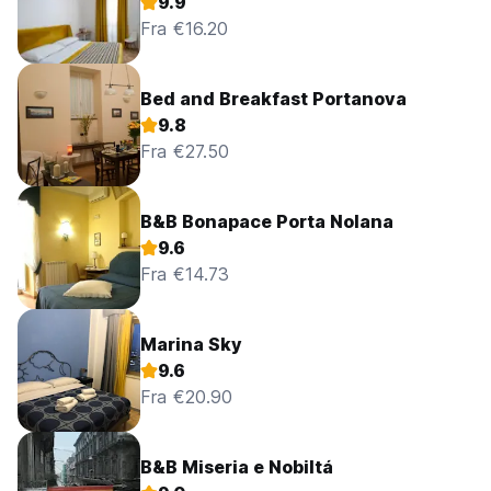
9.9
Fra €16.20
Bed and Breakfast Portanova
9.8
Fra €27.50
B&B Bonapace Porta Nolana
9.6
Fra €14.73
Marina Sky
9.6
Fra €20.90
B&B Miseria e Nobiltá