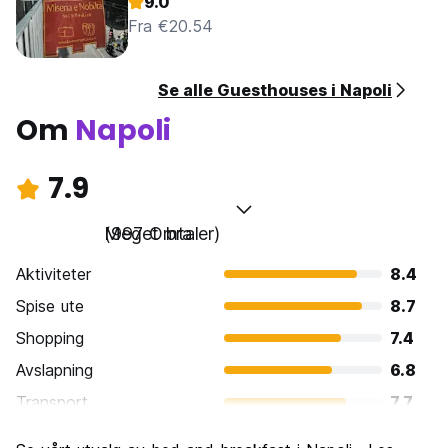
9.0
Fra €20.54
Se alle Guesthouses i Napoli
Om
Napoli
7.9
Meget bra
(997 Omtaler)
Aktiviteter
8.4
Spise ute
8.7
Shopping
7.4
Avslapning
6.8
Transport
7.7
Sightseeing
8.5