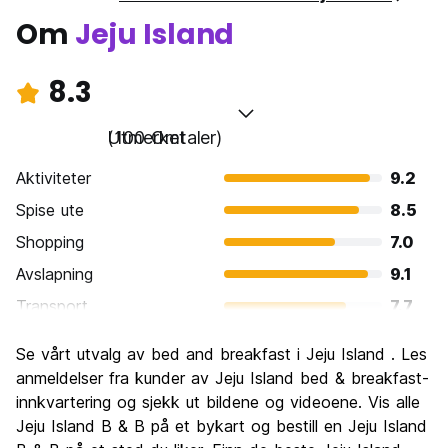
Om
Jeju Island
8.3
Utmerket
(100 Omtaler)
Aktiviteter
9.2
Spise ute
8.5
Shopping
7.0
Avslapning
9.1
Transport
7.7
Sightseeing
9.2
Se vårt utvalg av bed and breakfast i Jeju Island . Les
Kultur
8.8
anmeldelser fra kunder av Jeju Island bed & breakfast-
Feste
innkvartering og sjekk ut bildene og videoene. Vis alle
6.5
Jeju Island B & B på et bykart og bestill en Jeju Island
Verdi for pengene
8.3