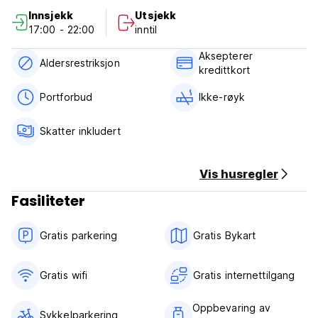
alle de godt dekorerte rommene utstyrt med førsteklasses
Innsjekk
Utsjekk
fasiliteter. (Auto-translated from original language)
17:00 - 22:00
inntil
Aksepterer
Aldersrestriksjon
kredittkort
Portforbud
Ikke-røyk
Skatter inkludert
Vis husregler
Fasiliteter
Gratis parkering
Gratis Bykart
Gratis wifi‎
Gratis internettilgang
Oppbevaring av
Sykkelparkering