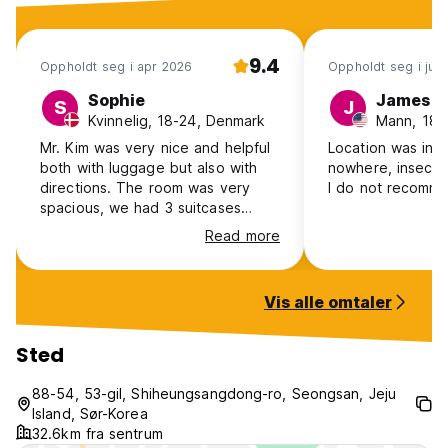
9.4
Oppholdt seg i apr 2026
Oppholdt seg i jul 
Sophie
James
S
J
Kvinnelig, 18-24, Denmark
Mann, 18-
Mr. Kim was very nice and helpful
Location was in t
both with luggage but also with
nowhere, insects
directions. The room was very
I do not recomm
spacious, we had 3 suitcases
open at the same time on the
Read more
floor. The bathroom had what you
needed and was spacious as well,
the kitchen was also the basics
Vis alle omtaler
and the fridge worked well. The
parking was easy and the house is
10-15 min walk from the nearest
Sted
city with restaurants and a 7/11.
We enjoyed our stay!
88-54, 53-gil, Shiheungsangdong-ro, Seongsan, Jeju
Island, Sør-Korea
32.6km fra sentrum