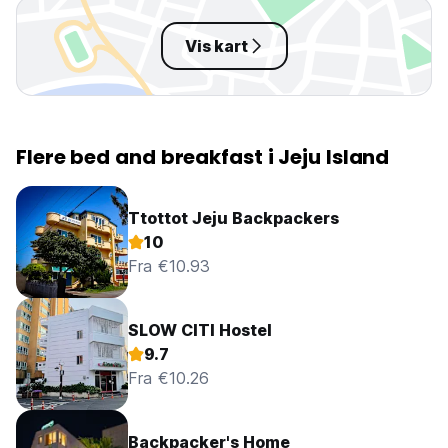
Vis kart
Flere bed and breakfast i Jeju Island
Ttottot Jeju Backpackers
10
Fra €10.93
SLOW CITI Hostel
9.7
Fra €10.26
Backpacker's Home