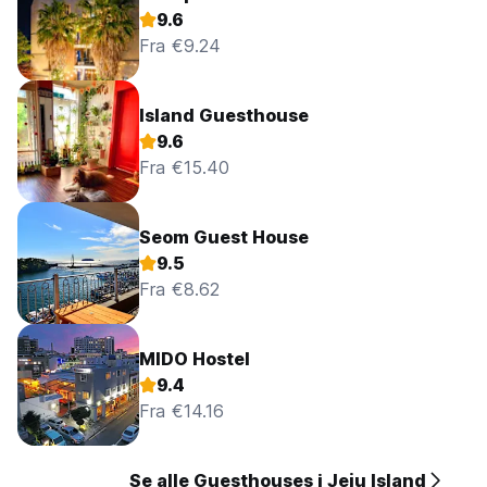
9.6
Fra €9.24
Island Guesthouse
9.6
Fra €15.40
Seom Guest House
9.5
Fra €8.62
MIDO Hostel
9.4
Fra €14.16
Se alle Guesthouses i Jeju Island