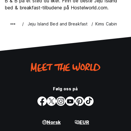
B & B på et sted du liker. Finn de beste Jeju Island
bed & breakfast-tilbudene på Hostelworld.com.
Jeju Island Bed and Breakfast
Kims Cabin
Følg oss på
Norsk
EUR