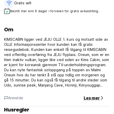
Gratis wifi‎
Bestill mer enn 6 dager i forveien for gratis avbestilling.
Om
KIMSCABIN ligger ved JEJU OLLE 1. kurs og motsatt side av
OLLE Informasjonssenter hvor kunden kan få gratis
reiseguidebok. Kunden kan enkelt få tilgang til KIMSCABIN
ved offentlig overføring fra JEJU flyplass. Oreum, som er en
liten inaktiv vulkan, ligger like ved siden av Kims Cabin, som
er kjent for koreansk gjennom TV-underholdningsprogram.
Du kan nyte fantastisk soloppgang på toppen av Malmi
Oreum hvis du har tenkt å stå opp tidlig om morgenen og
gå 15 minutter. Du kan også få tilgang til andre steder som
Udo, sunrise peak, Manjang Cave, Honinji, Kimyouggap
Gallery, Aqua Planet og så videre.
Les mer
Anmelde
Det er flere typer tilgjengelig her, som oppfyller dine ulike
overnattingsbehov. Etter innsjekking kan du nyte den flotte
Husregler
utsikten. Utnevnt til den høyeste standarden for komfort, er