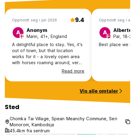
9.4
Oppholdt seg i jun 2026
Oppholdt seg i apr
Anonym
Alberte
A
A
Mann, 41+, England
Par, 18-2
A delightful place to stay. Yes, it's
Best place we ha
out of town, but that location
works for it - a lovely open area
with horses roaming around, very
helpful staff and well appointed -
Read more
if rustic - cabins. You might get a
gekko in your shower and get
woken by wildlife in the night - it's
Vis alle omtaler
part of the Appeal! A great
change of pace from city center
hostels if you're looking for it.
Sted
Chomka Tai Village, Spean Meanchy Commune, Sen
Monorom, Kambodsja
45.4km fra sentrum