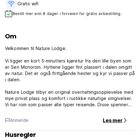
Gratis wifi‎
Bestill mer enn 8 dager i forveien for gratis avbestilling.
Om
Velkommen til Nature Lodge.
Vi ligger en kort 5-minutters kjøretur fra den lille byen som
er Sen Monorom. Hyttene ligger fint plassert i dalen omgitt
av natur. Det er også frittgående hester og kyr vi passer på
i dalen.
Nature Lodge tilbyr en original overnattingsopplevelse med
mye privat plass og komfort i rustikke naturlige omgivelser.
Vi har rom som passer alle typer reisende. Disse spenner
fra private enkeltsengshytter, dobbelsengshytter og 3- og
4-sengs familiehus. Vi har en herlig og avslappende bar og
Les mer
Anmelde
restaurantområde som selger et utvalg drinker og både
vestlig og asiatisk mat. Gratis Wi-Fi er tilgjengelig rundt
Husregler
baren og restaurantområdet.