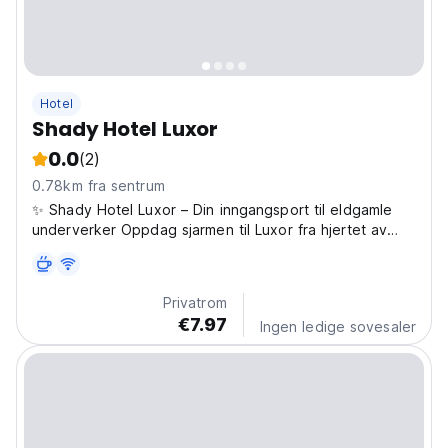
Hotel
Shady Hotel Luxor
0.0
(2)
0.78km fra sentrum
✨ Shady Hotel Luxor – Din inngangsport til eldgamle
underverker Oppdag sjarmen til Luxor fra hjertet av
byen på Shady Hotel. Hotellet vårt ligger bare noen
minutter unna Luxor-tempelet, Nilen Corniche og
togstasjonen, og tilbyr den perfekte blandingen av...
Privatrom
€7.97
Ingen ledige sovesaler