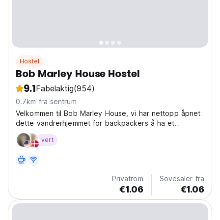
Hostel
Bob Marley House Hostel
9.1
Fabelaktig
(954)
0.7km fra sentrum
Velkommen til Bob Marley House, vi har nettopp åpnet
dette vandrerhjemmet for backpackers å ha et
hyggelig opphold med rene og komfortable senger.
vert
Sengetøy, håndklær, såpe og toalettpapir følger med.
Privatrom
Sovesaler fra
€1.06
€1.06