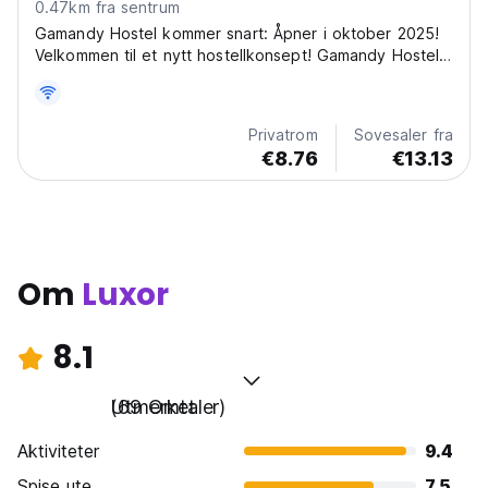
0.47km fra sentrum
Gamandy Hostel kommer snart: Åpner i oktober 2025!
Velkommen til et nytt hostellkonsept! Gamandy Hostel
er et helt nytt, moderne hostel designet for dagens
reisende, som ligger i hjertet av Luxor. Vi holder for
øyeblikket på med de siste finpussene på våre...
Privatrom
Sovesaler fra
€8.76
€13.13
Om
Luxor
8.1
Utmerket
(69 Omtaler)
Aktiviteter
9.4
Spise ute
7.5