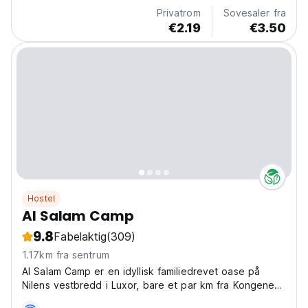
Privatrom
Sovesaler fra
€2.19
€3.50
Hostel
Al Salam Camp
9.8
Fabelaktig
(309)
1.17km fra sentrum
Al Salam Camp er en idyllisk familiedrevet oase på
Nilens vestbredd i Luxor, bare et par km fra Kongenes
dal og andre verdenskjente steder.