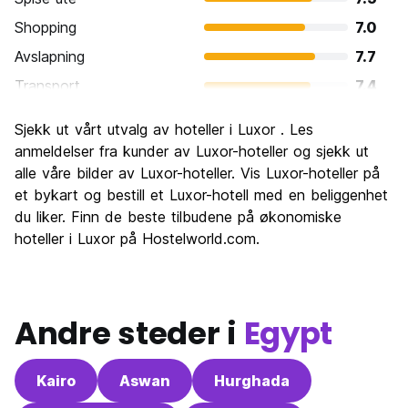
Shopping
7.0
Avslapning
7.7
Transport
7.4
Sightseeing
9.7
Sjekk ut vårt utvalg av hoteller i Luxor . Les
Kultur
9.2
anmeldelser fra kunder av Luxor-hoteller og sjekk ut
Feste
alle våre bilder av Luxor-hoteller. Vis Luxor-hoteller på
5.8
et bykart og bestill et Luxor-hotell med en beliggenhet
Verdi for pengene
8.9
du liker. Finn de beste tilbudene på økonomiske
hoteller i Luxor på Hostelworld.com.
Andre steder i
Egypt
Kairo
Aswan
Hurghada