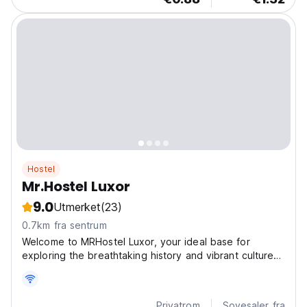
Hostel
Mr.Hostel Luxor
9.0
Utmerket
(23)
0.7km fra sentrum
Welcome to MRHostel Luxor, your ideal base for
exploring the breathtaking history and vibrant culture
of Luxor, Egypt. Conveniently located in East Bank,
Luxor, our property offers comfortable
accommodations, modern amenities, and a warm,
Privatrom
Sovesaler fra