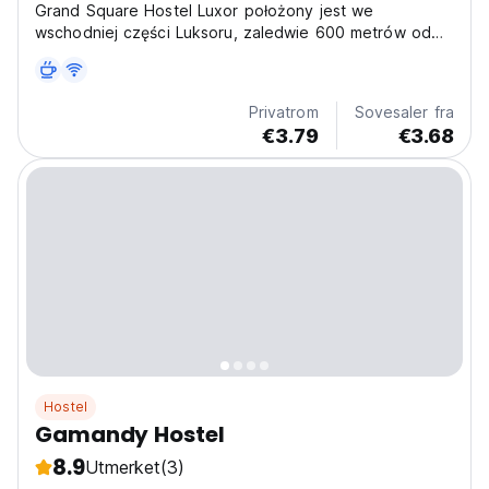
Grand Square Hostel Luxor położony jest we
wschodniej części Luksoru, zaledwie 600 metrów od
dworca kolejowego w Luksorze. Oferujemy
zakwaterowanie ze wspólnym salonem, bezpłatny
prywatny parking, taras ze sprzętem do grillowania,
Privatrom
Sovesaler fra
całodobową recepcję, transfer...
€3.79
€3.68
Hostel
Gamandy Hostel
8.9
Utmerket
(3)