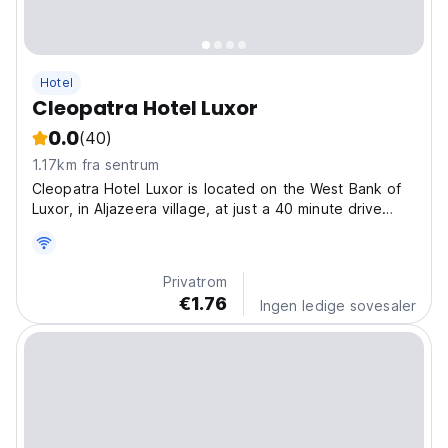
Hotel
Cleopatra Hotel Luxor
0.0
(40)
1.17km fra sentrum
Cleopatra Hotel Luxor is located on the West Bank of
Luxor, in Aljazeera village, at just a 40 minute drive
from Luxor International Airport. If you are looking for a
great location close to all the tourist attractions that
Luxor has to offer, but yet quiet...
Privatrom
€1.76
Ingen ledige sovesaler