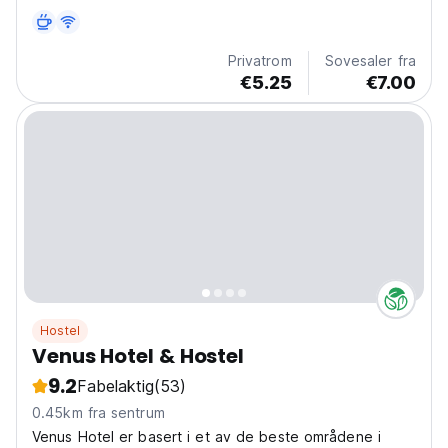
valutaveksling. Alle rommene har klimaanlegg,
flatskjerm-TV med kabelkanaler, kjøkken og spiseplass.
Privatrom
Sovesaler fra
€5.25
€7.00
Hostel
Venus Hotel & Hostel
9.2
Fabelaktig
(53)
0.45km fra sentrum
Venus Hotel er basert i et av de beste områdene i