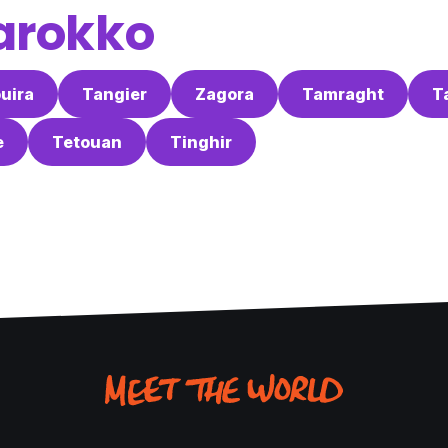
arokko
uira
Tangier
Zagora
Tamraght
T
e
Tetouan
Tinghir