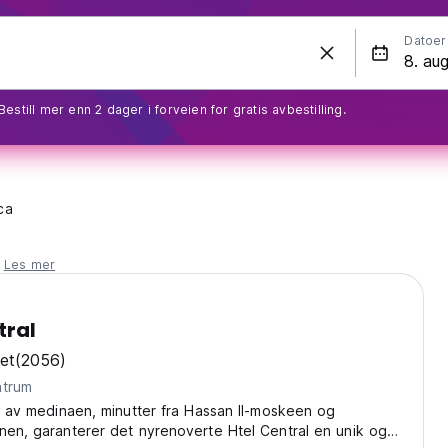
Datoer
Bestill mer enn 2 dager i forveien for gratis avbestilling.
ca
.
Les mer
tral
et
(2056)
ntrum
et av medinaen, minutter fra Hassan II-moskeen og
nen, garanterer det nyrenoverte Htel Central en unik og