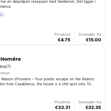
har en døgnåpen resepsjon med familierom. Det ligger i
blanca.
rt
Privatrom
Sovesaler fra
€4.75
€15.00
' Homére
bra
(7)
entrum
 Maison d’Homère – Your poetic escape on the Atlantic
 km from Casablanca, the house is a chill spot only 10
rom epic surf schools and the best seafood joints around.
e walk from the ocean, La Maison...
Privatrom
Sovesaler fra
€33.31
€32.35