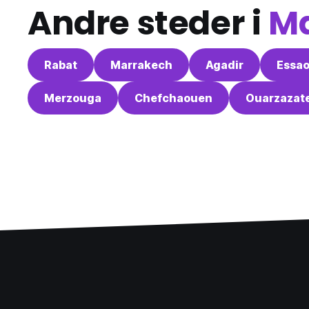
Andre steder i
M
Rabat
Marrakech
Agadir
Essao
Merzouga
Chefchaouen
Ouarzazat