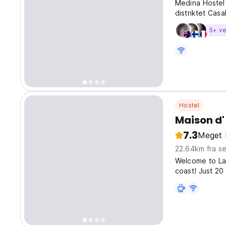
Medina Hostel 
distriktet Casa
5+ ve
Hostel
Maison d
7.3
Meget 
22.64km fra s
Welcome to La
coast! Just 20
minutes away f
Just a 5-minut