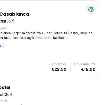
à Casablanca
tig
(557)
ntrum
blanca ligger midtveis fra Guest House til Hostel, med en
n bred terrasse og komfortable fasiliteter.
rt
Privatrom
Sovesaler fra
€22.50
€18.00
ostel
et
(364)
ntrum