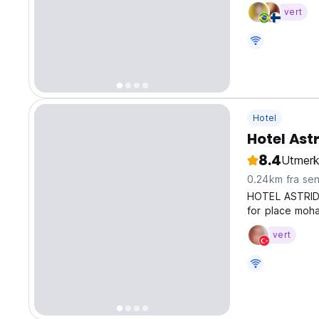
avslappende 
vert
Hotel
Hotel Ast
8.4
Utmerk
0.24km fra se
HOTEL ASTRID 
for place moha
rent bad........
vert