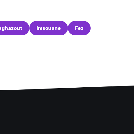
aghazout
Imsouane
Fez