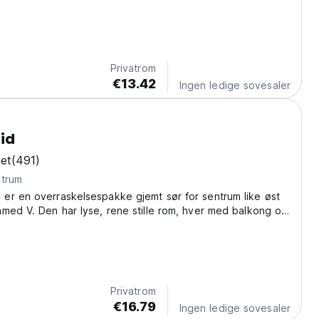
atmosfære
Privatrom
€13.42
Ingen ledige sovesaler
rid
et
(491)
ntrum
er en overraskelsespakke gjemt sør for sentrum like øst
med V. Den har lyse, rene stille rom, hver med balkong og
Privatrom
€16.79
Ingen ledige sovesaler