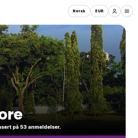
Norsk
EUR
pore
asert på 53 anmeldelser.