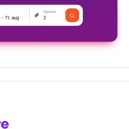
Gjester
re