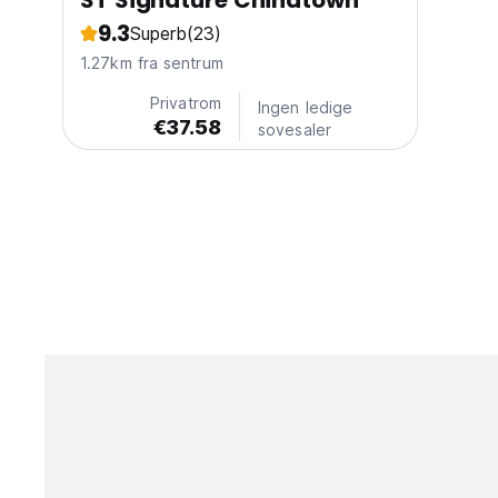
ST Signature Chinatown
9.3
Superb
(23)
1.27km fra sentrum
Privatrom
Ingen ledige
€37.58
sovesaler