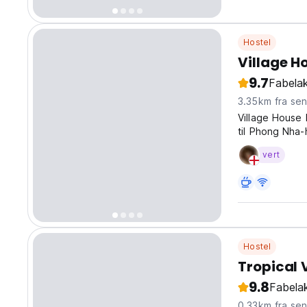
Hostel
Village H
9.7
Fabelak
3.35km fra se
Village House 
til Phong Nha-
vert
Hostel
Tropical 
9.8
Fabelak
0.33km fra se