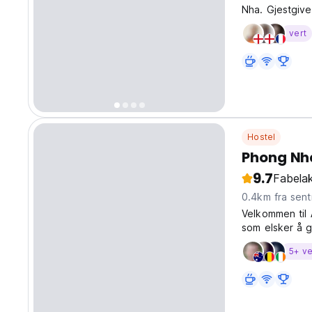
Nha. Gjestgive
nyte et måltid 
vert
Hostel
Phong Nh
9.7
Fabelak
0.4km fra sen
Velkommen til 
som elsker å g
bungalow er at
5+ ve
grønn hage, vil