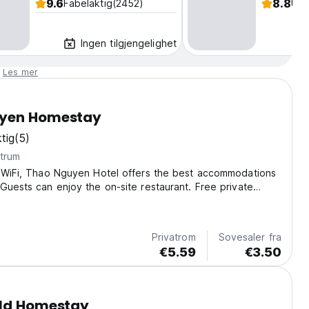
9.6
8.8
Fabelaktig
(2452)
Utm
Ingen tilgjengelighet
.
Les mer
yen Homestay
tig
(5)
ntrum
e WiFi, Thao Nguyen Hotel offers the best accommodations
Guests can enjoy the on-site restaurant. Free private
lable on site. Some units feature a seating area to relax in
y. You will find a kettle...
Privatrom
Sovesaler fra
€5.59
€3.50
eld Homestay