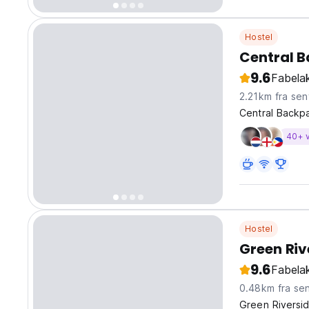
Hostel
Central B
9.6
Fabelak
2.21km fra sen
Central Backp
40+ 
Hostel
Green Ri
9.6
Fabelak
0.48km fra se
Green Riversid