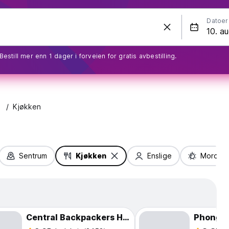
Datoer
Bestill mer enn 1 dager i forveien for gratis avbestilling.
Kjøkken
Sentrum
Kjøkken
Enslige
Moro & 
Central Backpackers Hostel - Phong Nha
Phong 