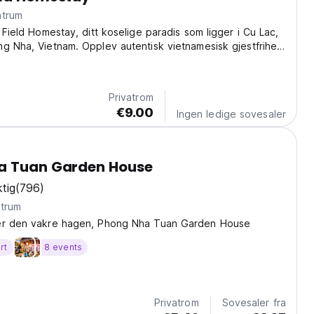
ntrum
y Field Homestay, ditt koselige paradis som ligger i Cu Lac,
g Nha, Vietnam. Opplev autentisk vietnamesisk gjestfrihet
elser, en perfekt base for å utforske den fantastiske Phong
sjonalpark. Se for deg...
Privatrom
€9.00
Ingen ledige sovesaler
a Tuan Garden House
tig
(796)
ntrum
er den vakre hagen, Phong Nha Tuan Garden House
rt
8 events
Privatrom
Sovesaler fra