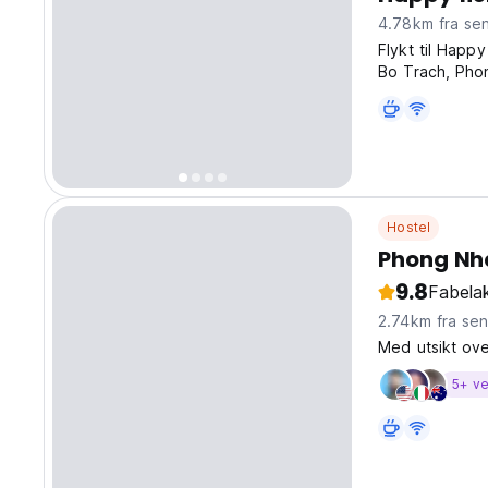
4.78km fra se
Flykt til Happ
Bo Trach, Phon
i rolige omgiv
Nha-Ke Bang na
Hostel
Phong Nh
9.8
Fabelak
2.74km fra se
Med utsikt ov
5+ ve