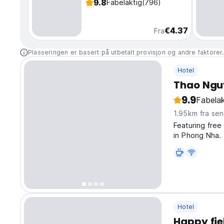
9.8
Fabelaktig
(796)
€4.37
Fra
Plasseringen er basert på utbetalt provisjon og andre faktorer
Hotel
Thao Ngu
9.9
Fabelak
1.95km fra se
Featuring fre
in Phong Nha. 
parking is avai
after a busy da
Hotel
Happy fi