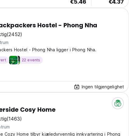
€5.46
€4.37
ackpackers Hostel - Phong Nha
tig
(2452)
trum
ackers Hostel - Phong Nha ligger i Phong Nha.
vert
22 events
Ingen tilgjengelighet
verside Cosy Home
tig
(1463)
ntrum
e Cozy Home tilbyr kjæledyrvennlig innkvartering i Phong