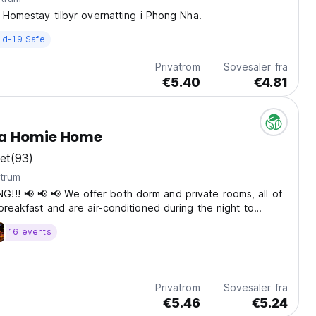
y Homestay tilbyr overnatting i Phong Nha.
id-19 Safe
Privatrom
Sovesaler fra
€5.40
€4.81
a Homie Home
et
(93)
ntrum
!! 📢 📢 📢 We offer both dorm and private rooms, all of
breakfast and are air-conditioned during the night to
ve a comfortable sleep. We have two nice communal areas
16 events
 river for beautiful sunrises and sunsets....
Privatrom
Sovesaler fra
€5.46
€5.24