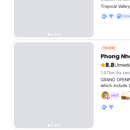
Tropical Valle
Cov
Hostel
Phong Nh
8.8
Utmerk
1.97km fra se
GRAND OPENING!
which include 
ensure you ha
vert
overlooking the