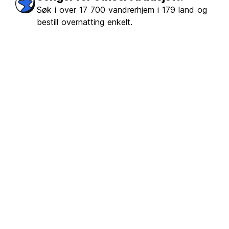
erket
(93)
Søk i over 17 700 vandrerhjem i 179 land og
bestill overnatting enkelt.
€5.24
Fra