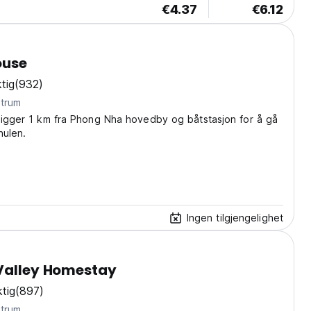
€4.37
€6.12
ouse
tig
(932)
ntrum
ligger 1 km fra Phong Nha hovedby og båtstasjon for å gå
hulen.
Ingen tilgjengelighet
Valley Homestay
tig
(897)
ntrum