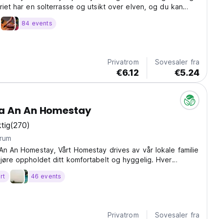
riet har en solterrasse og utsikt over elven, og du kan
i restauranten.
84 events
Privatrom
Sovesaler fra
€6.12
€5.24
a An An Homestay
tig
(270)
trum
An An Homestay, Vårt Homestay drives av vår lokale familie
jøre oppholdet ditt komfortabelt og hyggelig. Hver
skilt og ovenpå vil bringe ditt eget privatliv. Omgitt av en
rt
46 events
 det gi deg frisk luft og en...
Privatrom
Sovesaler fra