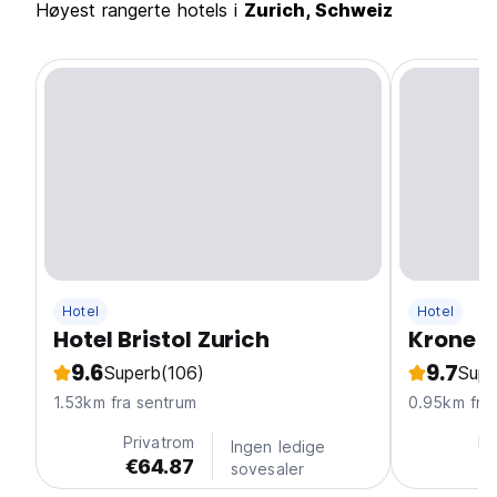
Høyest rangerte hotels i
Zurich, Schweiz
Hotel
Hotel
Hotel Bristol Zurich
Krone Z
9.6
9.7
Superb
(106)
Supe
1.53km fra sentrum
0.95km fra
Privatrom
Pr
Ingen ledige
€64.87
€
sovesaler