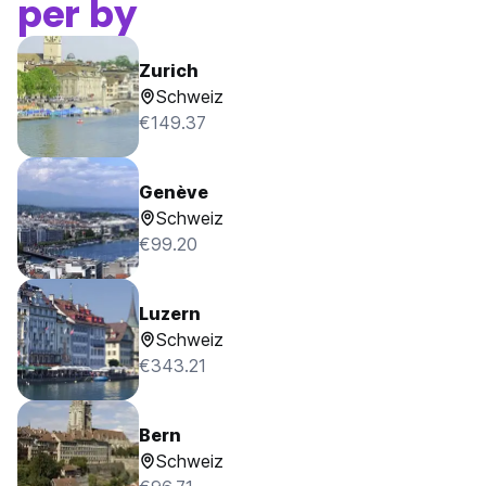
per by
Zurich
Schweiz
€149.37
Genève
Schweiz
€99.20
Luzern
Schweiz
€343.21
Bern
Schweiz