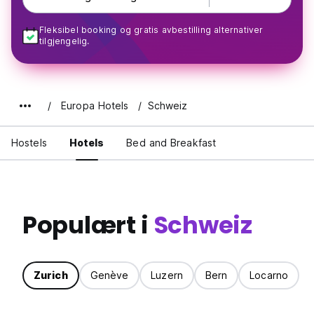
Fleksibel booking og gratis avbestilling alternativer
tilgjengelig.
Europa Hotels
Schweiz
Hostels
Hotels
Bed and Breakfast
Populært i
Schweiz
Zurich
Genève
Luzern
Bern
Locarno