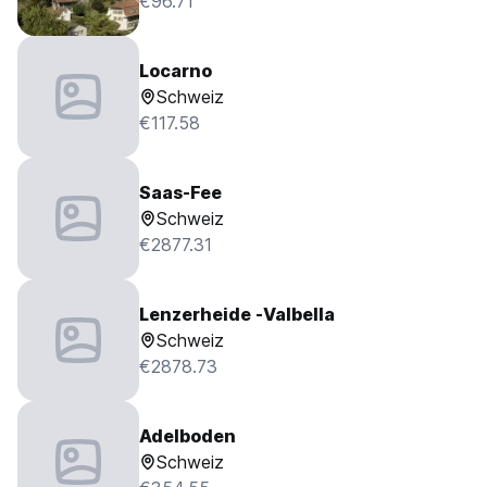
€96.71
Locarno
Schweiz
€117.58
Saas-Fee
Schweiz
€2877.31
Lenzerheide -Valbella
Schweiz
€2878.73
Adelboden
Schweiz