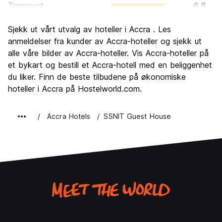
Transport
6.8
Sightseeing
6.7
Sjekk ut vårt utvalg av hoteller i Accra . Les
Kultur
7.6
anmeldelser fra kunder av Accra-hoteller og sjekk ut
Feste
alle våre bilder av Accra-hoteller. Vis Accra-hoteller på
6.2
et bykart og bestill et Accra-hotell med en beliggenhet
Verdi for pengene
7.8
du liker. Finn de beste tilbudene på økonomiske
hoteller i Accra på Hostelworld.com.
Accra Hotels
SSNIT Guest House