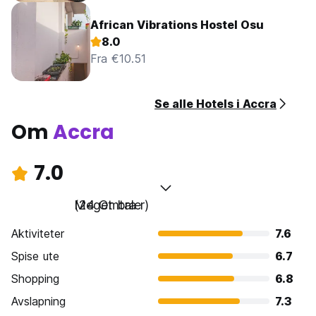
African Vibrations Hostel Osu
8.0
Fra €10.51
Se alle Hotels i Accra
Om
Accra
7.0
Meget bra
(24 Omtaler)
Aktiviteter
7.6
Spise ute
6.7
Shopping
6.8
Avslapning
7.3