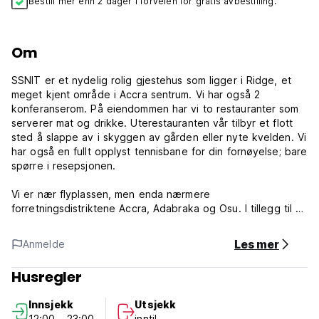
Bestill mer enn 2 dager i forveien for gratis avbestilling.
Om
SSNIT er et nydelig rolig gjestehus som ligger i Ridge, et
meget kjent område i Accra sentrum. Vi har også 2
konferanserom. På eiendommen har vi to restauranter som
serverer mat og drikke. Uterestauranten vår tilbyr et flott
sted å slappe av i skyggen av gården eller nyte kvelden. Vi
har også en fullt opplyst tennisbane for din fornøyelse; bare
spørre i resepsjonen.
Vi er nær flyplassen, men enda nærmere
forretningsdistriktene Accra, Adabraka og Osu. I tillegg til alt
vi tilbyr på eiendommen vår, er det en rekke ting å gjøre i
nærområdet og områdene rundt. Marina Mall og
Les mer
Anmelde
flyplassområdet (10 minutter), Accra Mall (15 minutter). Osu
Oxford Street ligger mindre enn 5 minutter unna, med
Husregler
mange restauranter, nattklubber, kjøpesenter og kasinoer.
Ringveien, mange banker, restauranter og Kwame Nkrumah
Innsjekk
Utsjekk
Circle-markedet innen 5 minutter. James Town, flott for
12:00 - 23:00
inntil