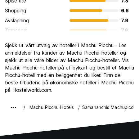
Spise ute
7.3
Shopping
6.6
Avslapning
7.9
Transport
7.6
Sightseeing
9.5
Sjekk ut vårt utvalg av hoteller i Machu Picchu . Les
Kultur
9.2
anmeldelser fra kunder av Machu Picchu-hoteller og
Feste
sjekk ut alle våre bilder av Machu Picchu-hoteller. Vis
6.5
Machu Picchu-hoteller på et bykart og bestill et Machu
Verdi for pengene
7.0
Picchu-hotell med en beliggenhet du liker. Finn de
beste tilbudene på økonomiske hoteller i Machu Picchu
på Hostelworld.com.
Machu Picchu Hotels
Samananchis Machupicchu