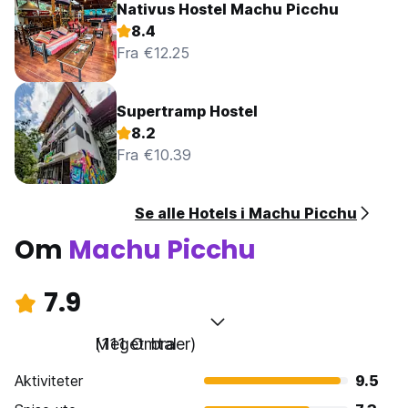
Nativus Hostel Machu Picchu
8.4
Fra €12.25
Supertramp Hostel
8.2
Fra €10.39
Se alle Hotels i Machu Picchu
Om
Machu Picchu
7.9
Meget bra
(111 Omtaler)
Aktiviteter
9.5