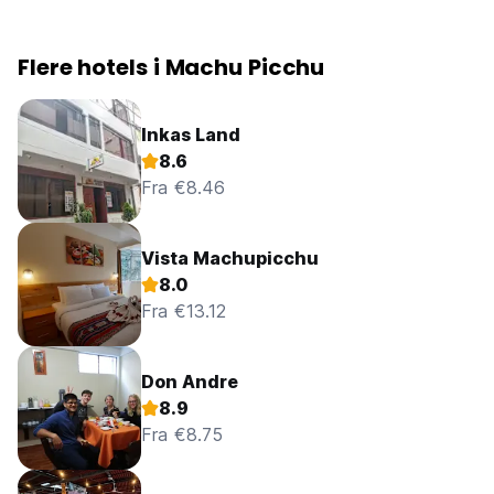
Flere hotels i Machu Picchu
Inkas Land
8.6
Fra €8.46
Vista Machupicchu
8.0
Fra €13.12
Don Andre
8.9
Fra €8.75