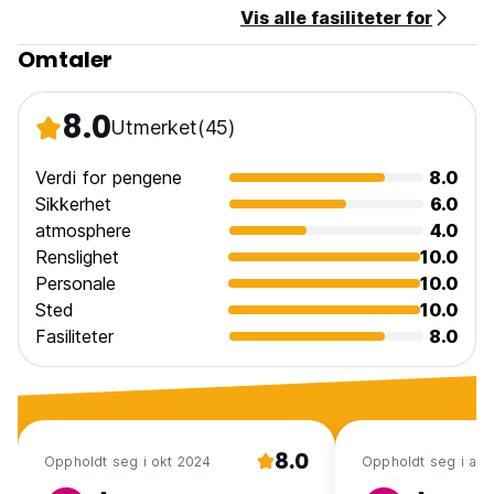
Vis alle fasiliteter for
24-timers resepsjon.
Omtaler
Ingen portforbud.
8.0
Utmerket
(45)
Ingen kjæledyr er tillatt på denne eiendommen. (Auto-
translated from original language)
Verdi for pengene
8.0
Sikkerhet
6.0
atmosphere
4.0
Renslighet
10.0
Personale
10.0
Sted
10.0
Fasiliteter
8.0
8.0
Oppholdt seg i okt 2024
Oppholdt seg i apr