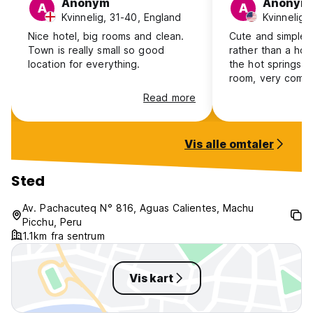
Anonym
Anonym
A
A
Kvinnelig, 31-40, England
Kvinnelig,
Nice hotel, big rooms and clean.
Cute and simple. I
Town is really small so good
rather than a hos
location for everything.
the hot springs a
room, very comfo
Read more
Vis alle omtaler
Sted
Av. Pachacuteq N° 816, Aguas Calientes, Machu
Picchu, Peru
1.1km fra sentrum
Vis kart