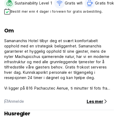
Sustainability Level 1
Gratis wifi‎
Gratis frokos
Bestill mer enn 4 dager i forveien for gratis avbestilling.
Om
Samananchis Hotel tilbyr deg et svært komfortabelt
opphold med en strategisk beliggenhet. Samananchis
garanterer et hyggelig opphold til sine gjester, mens de
nyter Machupicchus sjarmerende natur, har vi en moderne
infrastruktur og med alle grunnleggende tjenester for å
tilfredsstille våre gjesters behov. Gratis frokost serveres
hver dag. Kunnskapsrikt personale er tilgjengelig i
resepsjonen 24 timer i døgnet og kan hjelpe deg.
Vi ligger på 816 Pachacutec Aenue, ti minutter til fots fra
den lokale togstasjonen, ved siden av Huyñay Huayna-
plassen og til termalbadenes hovedinngang. Perfekt
Les mer
Anmelde
beliggenhet for et flott opphold i byen. Hotellet ligger i et
rolig område.
Husregler