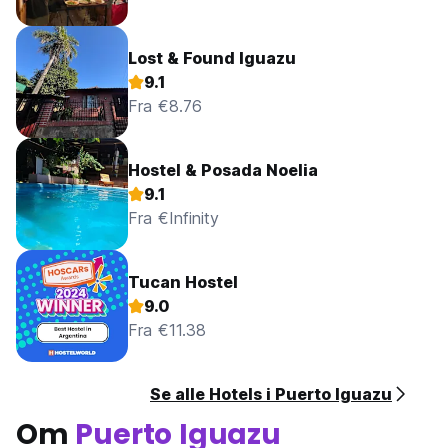
Lost & Found Iguazu
9.1
Fra €8.76
Hostel & Posada Noelia
9.1
Fra €Infinity
Tucan Hostel
9.0
Fra €11.38
Se alle Hotels i Puerto Iguazu
Om
Puerto Iguazu