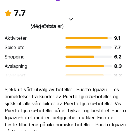
7.7
Meget bra
(414 Omtaler)
Aktiviteter
9.1
Spise ute
7.7
Shopping
6.2
Avslapning
8.3
Transport
8.3
Sightseeing
8.8
Sjekk ut vårt utvalg av hoteller i Puerto Iguazu . Les
Kultur
7.0
anmeldelser fra kunder av Puerto Iguazu-hoteller og
Feste
sjekk ut alle våre bilder av Puerto Iguazu-hoteller. Vis
6.2
Puerto Iguazu-hoteller på et bykart og bestill et Puerto
Verdi for pengene
7.6
Iguazu-hotell med en beliggenhet du liker. Finn de
beste tilbudene på økonomiske hoteller i Puerto Iguazu