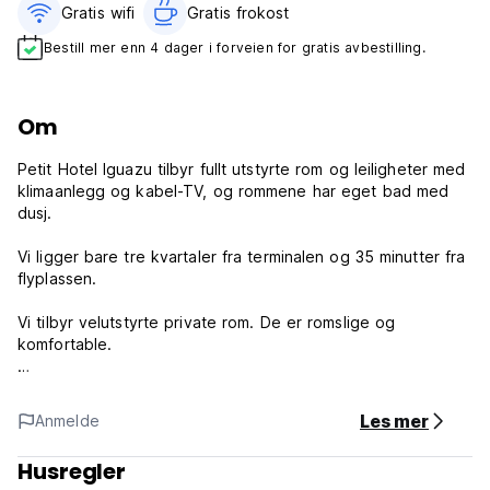
Gratis wifi‎
Gratis frokost‎
Bestill mer enn 4 dager i forveien for gratis avbestilling.
Om
Petit Hotel Iguazu tilbyr fullt utstyrte rom og leiligheter med
klimaanlegg og kabel-TV, og rommene har eget bad med
dusj.
Vi ligger bare tre kvartaler fra terminalen og 35 minutter fra
flyplassen.
Vi tilbyr velutstyrte private rom. De er romslige og
komfortable.
Petit Hotel Iguazus retningslinjer og betingelser:
Les mer
Anmelde
Innsjekking fra kl. 14.00.
Sjekk ut før kl. 10.00.
Husregler