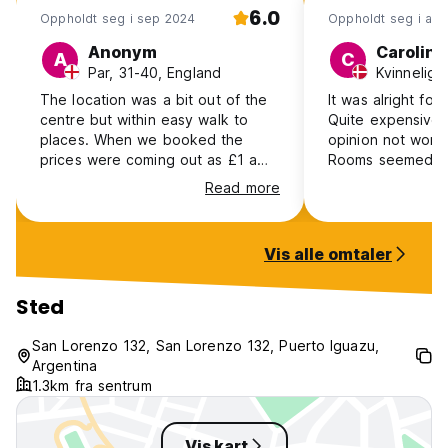
6.0
Oppholdt seg i sep 2024
Oppholdt seg i apr
Anonym
Caroline
A
C
Par, 31-40, England
Kvinnelig,
The location was a bit out of the
It was alright for
centre but within easy walk to
Quite expensive,
places. When we booked the
opinion not worth
prices were coming out as £1 a
Rooms seemed cl
night which was a bargain and we
breakfast was ok.
Read more
should have been honoured that
at first because 
price but with the language barrier
outside with the 
it would have been awkward.
with the name of 
Vis alle omtaler
Sted
San Lorenzo 132, San Lorenzo 132, Puerto Iguazu,
Argentina
1.3km fra sentrum
Vis kart