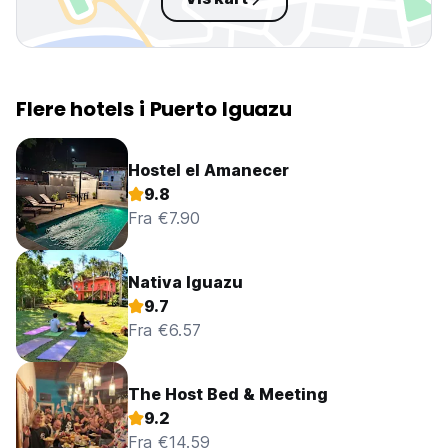
Flere hotels i Puerto Iguazu
Hostel el Amanecer
9.8
Fra €7.90
Nativa Iguazu
9.7
Fra €6.57
The Host Bed & Meeting
9.2
Fra €14.59