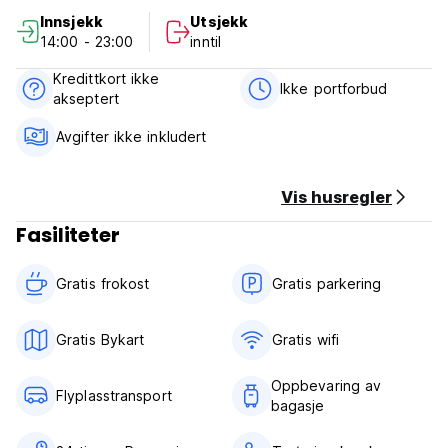
Avbestillingsregler: 72 timer før ankomst.
Innsjekk
Utsjekk
Betaling ved ankomst med kontanter. Dette
14:00 - 23:00
inntil
overnattingsstedet kan forhåndsgodkjenne kortet ditt før
ankomst.
Kredittkort ikke
Ikke portforbud
akseptert
Skatter ikke inkludert - 12% (gjelder kun argentinere).
Frokost inkludert.
Avgifter ikke inkludert
Generell:
Ingen portforbud.
Vis husregler
24/7 resepsjon. (Auto-translated from original language)
Fasiliteter
Gratis frokost‎
Gratis parkering
Gratis Bykart
Gratis wifi‎
Oppbevaring av
Flyplasstransport
bagasje