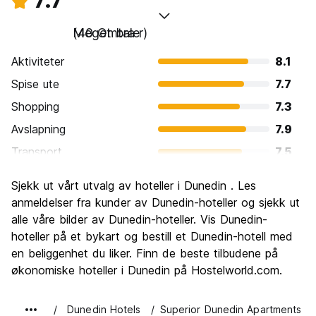
7.7
Meget bra
(40 Omtaler)
Aktiviteter
8.1
Spise ute
7.7
Shopping
7.3
Avslapning
7.9
Transport
7.5
Sightseeing
8.4
Sjekk ut vårt utvalg av hoteller i Dunedin . Les
Kultur
7.9
anmeldelser fra kunder av Dunedin-hoteller og sjekk ut
Feste
alle våre bilder av Dunedin-hoteller. Vis Dunedin-
6.8
hoteller på et bykart og bestill et Dunedin-hotell med
Verdi for pengene
7.6
en beliggenhet du liker. Finn de beste tilbudene på
økonomiske hoteller i Dunedin på Hostelworld.com.
Dunedin Hotels
Superior Dunedin Apartments