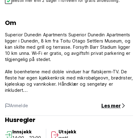
Bestill mer enn 2 dager i forveien for gratis avbestilling.
Om
Superior Dunedin Apartments Superior Dunedin Apartments
ligger i Dunedin, 8 km fra Toitu Otago Settlers Museum, og
kan skilte med grill og terrasse. Forsyth Barr Stadium ligger
10 km unna. Wi-Fi er gratis, og avgiftsfri privat parkering er
tilgjengelig på stedet.
Alle boenhetene med doble vinduer har flatskjerm-TV. De
fleste har egen kjøkkenkrok med mikrobølgeovn, brødrister,
kjøleskap og vannkoker. Håndklær og sengetøy er
inkludert.
Spesielt par liker beliggenheten
Les mer
Anmelde
(Auto-translated from original language)
Husregler
Innsjekk
Utsjekk
14:00 - 22:00
inntil