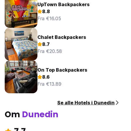
UpTown Backpackers
8.8
Fra €16.05
Chalet Backpackers
8.7
Fra €20.58
On Top Backpackers
8.6
Fra €13.89
Se alle Hotels i Dunedin
Om
Dunedin