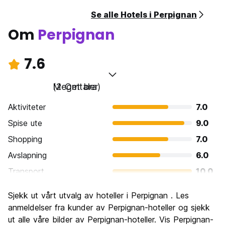
Se alle Hotels i Perpignan
Om
Perpignan
7.6
Meget bra
(2 Omtaler)
Aktiviteter
7.0
Spise ute
9.0
Shopping
7.0
Avslapning
6.0
Transport
10.0
Sightseeing
7.0
Sjekk ut vårt utvalg av hoteller i Perpignan . Les
Kultur
9.0
anmeldelser fra kunder av Perpignan-hoteller og sjekk
Feste
ut alle våre bilder av Perpignan-hoteller. Vis Perpignan-
7.0