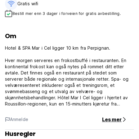
Gratis wifi‎
Bestill mer enn 3 dager i forveien for gratis avbestilling.
Om
Hotel & SPA Mar i Cel ligger 10 km fra Perpignan.
Hver morgen serveres en frokostbuffé i restauranten. En
kontinental frokost kan også nytes på rommet ditt etter
avtale. Det finnes også en restaurant på stedet som
serverer både regionale og internasjonale retter. Spa- og
velværesenteret inkluderer også et treningsrom, et
svømmebasseng og et utvalg av velvære- og
skjønnhetsbehandlinger. Hôtel Mar I Cel ligger i hjertet av
Roussillon-regionen, kun en 15-minutters kjøretur fra
Perpignan, og den spanske grensen ligger 40 km unna.
Les mer
Anmelde
320 solskinnsdager per år: dette er ikke en legende ...
40 km lange sandstrender, 20 km med steinete bukter til
Husregler
den frekke skjønnheten, fiskehavner og marina ...