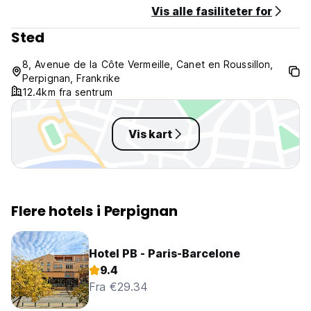
Vis alle fasiliteter for
Frokost er ikke inkludert - 10 EUR per person per dag.
Sted
Generell:
8, Avenue de la Côte Vermeille, Canet en Roussillon,
Ingen portforbud.
Perpignan, Frankrike
Kjeledyrvennlig.
12.4km fra sentrum
Barnevennlig.
Ikke røyk.
Dette overnattingsstedet kan forhåndsgodkjenne
Vis kart
kredittkortet ditt.
Maksimal oppholdstid er 14 dager.
(Auto-translated from original language)
Flere hotels i Perpignan
Hotel PB - Paris-Barcelone
9.4
Fra €29.34